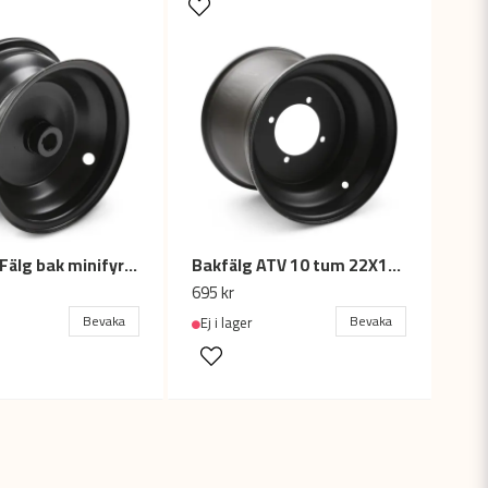
Bakfälg / Fälg bak minifyrhjuling / el ATV - 6
Bakfälg ATV 10 tum 22X10-10
695 kr
Bevaka
Bevaka
Ej i lager