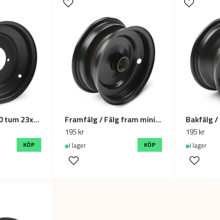
Framfälg ATV 10 tum 23x7.00-10
Framfälg / Fälg fram miniATV 49cc / elfyrhjuling - 6
195 kr
195 kr
KÖP
KÖP
I lager
I lager