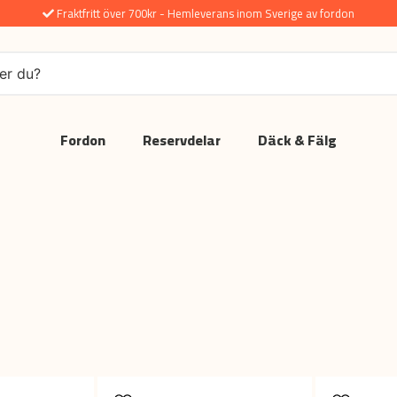
Fraktfritt över 700kr - Hemleverans inom Sverige av fordon
Fordon
Reservdelar
Däck & Fälg