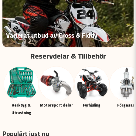
Varierat utbud av Cross & Fiddy
Reservdelar & Tillbehör
Verktyg &
Motorsport delar
Fyrhjuling
Förgasar
Utrustning
Populärt just nu