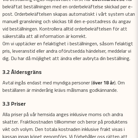
bekräftat beställningen med en orderbekräftelse skickad per e-
post. Orderbekräftelsen skapas automatiskt i vårt system utan
manuell granskning och skickas till den e-postadress du angav
vid beställningen. Kontrollera alltid orderbekräftelsen för att
säkerställa att all information är korrekt.
Om vi upptäcker en felaktighet i beställningen, såsom felaktigt
pris, leveranstid eller andra oförutsedda händelser, meddelar vi
dig. Du har då möjlighet att ändra eller avbryta din beställning.
3.2 Åldersgräns
Avtal ingås endast med myndiga personer (
över 18 år
). Om
beställaren är minderårig krävs målsmans godkännande.
3.3 Priser
Alla priser på vår hemsida anges inklusive moms och andra
skatter. Fraktkostnaden tillkommer och beror på produktens
vikt och volym. Den totala kostnaden inklusive frakt visas i
kassan innan köpet genomförs. Vi förbehåller oss rätten att