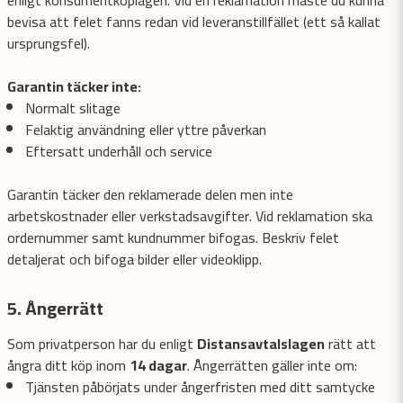
enligt konsumentköplagen. Vid en reklamation måste du kunna
bevisa att felet fanns redan vid leveranstillfället (ett så kallat
ursprungsfel).
Garantin täcker inte:
Normalt slitage
Felaktig användning eller yttre påverkan
Eftersatt underhåll och service
Garantin täcker den reklamerade delen men inte
arbetskostnader eller verkstadsavgifter. Vid reklamation ska
ordernummer samt kundnummer bifogas. Beskriv felet
detaljerat och bifoga bilder eller videoklipp.
5. Ångerrätt
Som privatperson har du enligt
Distansavtalslagen
rätt att
ångra ditt köp inom
14 dagar
. Ångerrätten gäller inte om:
Tjänsten påbörjats under ångerfristen med ditt samtycke