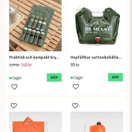
Praktisk och kompakt kryddförvaring i vaxduk för utomhusäventyr
Hopfällbar vattenbehållare 7.5L – Smidig för camping och friluftsliv
149 kr
89 kr
229 kr
KÖP
KÖP
I lager
I lager