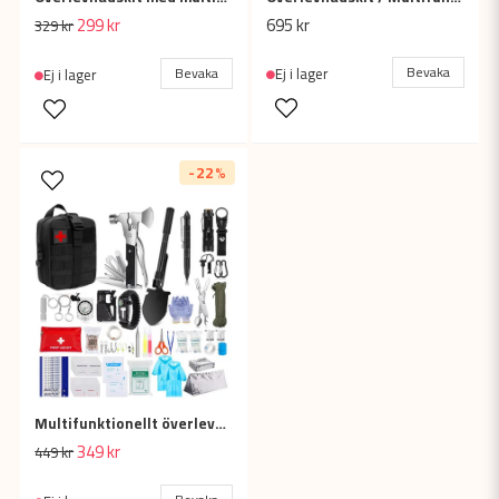
299 kr
695 kr
329 kr
Bevaka
Bevaka
Ej i lager
Ej i lager
-22%
Multifunktionellt överlevnadskit / överlevnadsväska
349 kr
449 kr