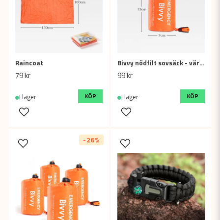
Raincoat
Bivvy nödfilt sovsäck - värmereflekterande skydd för nödsituationer
79 kr
99 kr
KÖP
KÖP
I lager
I lager
-26%