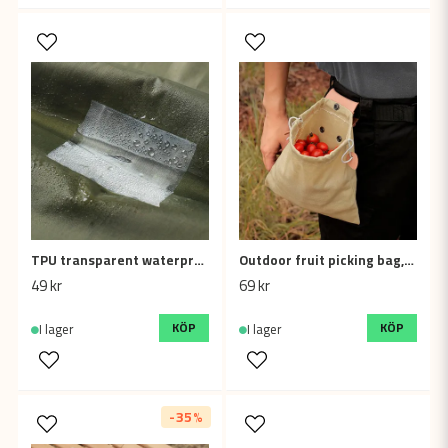
TPU transparent waterproof repair patch (10pcs)
Outdoor fruit picking bag, waist hanging tool belt bag (Khaki)
49 kr
69 kr
KÖP
KÖP
I lager
I lager
-35%