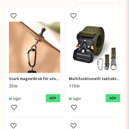
Stark magnetkrok för utomhusbruk och camping – Två storlekar
Multifunktionellt taktiskt bälte med tillbehör – hållbart och justerbart
39 kr
119 kr
KÖP
KÖP
I lager
I lager