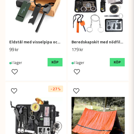
Eldstål med visselpipa och flerfunktionellt verktyg
Beredskapskit med nödfilt, kompass och praktiska verktyg
99 kr
179 kr
KÖP
KÖP
I lager
I lager
-27%