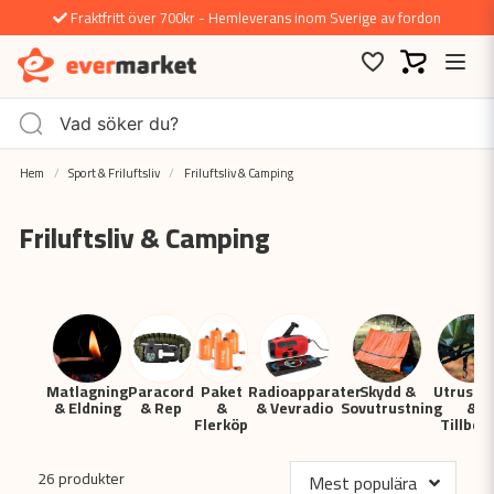
Fraktfritt över 700kr - Hemleverans inom Sverige av fordon
Hem
Sport & Friluftsliv
Friluftsliv & Camping
Friluftsliv & Camping
Matlagning
Paracord
Paket
Radioapparater
Skydd &
Utrustn
& Eldning
& Rep
&
& Vevradio
Sovutrustning
&
Flerköp
Tillbeh
26 produkter
Mest populära