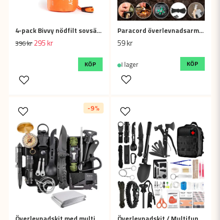
4-pack Bivvy nödfilt sovsäck
Paracord överlevnadsarmband med kompass, tändstål och visselpipa
295 kr
59 kr
396 kr
KÖP
KÖP
I lager
-9%
Överlevnadskit med multifunktionella verktyg för friluftsliv och camping
Överlevnadskit / Multifunktionellt beredskapskit med väska