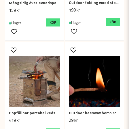
Outdoor folding wood stove mini stainless steel grill BBQ, Medium size 145*140*210mm
Mångsidig överlevnadsparacord - 12-kärnigt fallskärmsrep 4,5mm x 100m Olivgrön
199 kr
159 kr
KÖP
I lager
KÖP
I lager
Hopfällbar portabel vedspis, kamin i rostfritt stål, Stor 210*230*380mm
Outdoor beeswax hemp rope (Pack of 10)
419 kr
29 kr