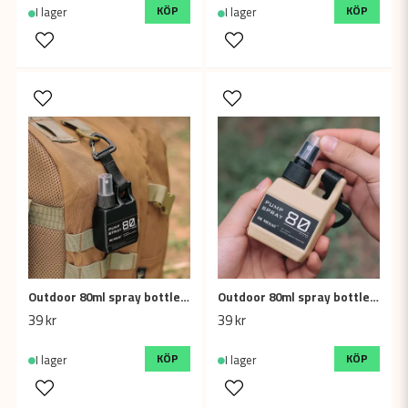
KÖP
KÖP
I lager
I lager
Outdoor 80ml spray bottle, Black
Outdoor 80ml spray bottle, Khaki (lotion pump head)
39 kr
39 kr
KÖP
KÖP
I lager
I lager