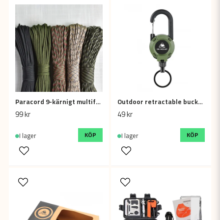
Paracord 9-kärnigt multifunktionellt rep för camping och överlevnad
Outdoor retractable buckle wire rope multi-function (Army Green)
99 kr
49 kr
KÖP
KÖP
I lager
I lager