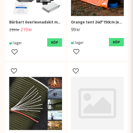
Bärbart överlevnadskit med första hjälpen, kompass & multiverktyg
Orange tent 240*150cm (eva bag)
219 kr
99 kr
299 kr
KÖP
KÖP
I lager
I lager