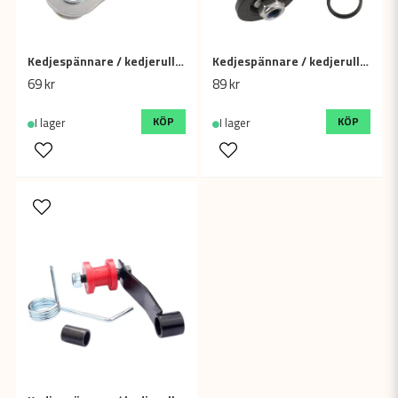
Kedjespännare / kedjerulle plast
Kedjespännare / kedjerulle kullagrad - Dirtbike / ATV
69 kr
89 kr
KÖP
KÖP
I lager
I lager