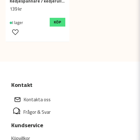
Kedjespännare / kedjerulle kullagrad - Universal, Cross / Fiddy
139 kr
KÖP
I lager
Kontakt
Kontakta oss
Frågor & Svar
Kundservice
Köpvillkor