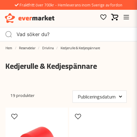
Fraktfritt över 700kr - Hemleverans inom Sverige av fordon
Hem
Reservdelar
Drivlina
Kedjerulle & Kedjespännare
Kedjerulle & Kedjespännare
19 produkter
Publiceringsdatum