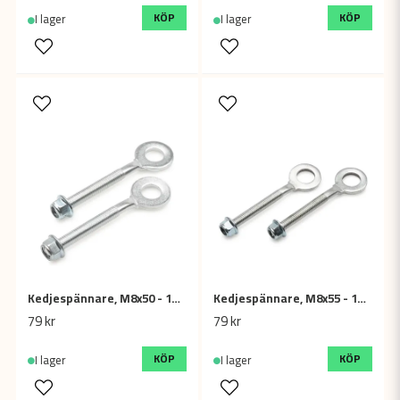
KÖP
KÖP
I lager
I lager
Kedjespännare, M8x50 - 12mm (2-pack)
Kedjespännare, M8x55 - 15mm (2-pack)
79 kr
79 kr
KÖP
KÖP
I lager
I lager