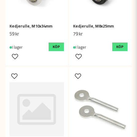
Kedjerulle, M10x34mm
Kedjerulle, M8x25mm
59 kr
79 kr
KÖP
KÖP
I lager
I lager