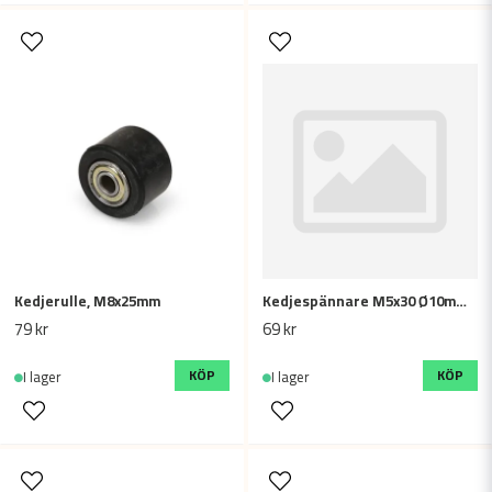
Kedjerulle, M8x25mm
Kedjespännare M5x30 Ø10mm (2-pack)
79 kr
69 kr
KÖP
KÖP
I lager
I lager