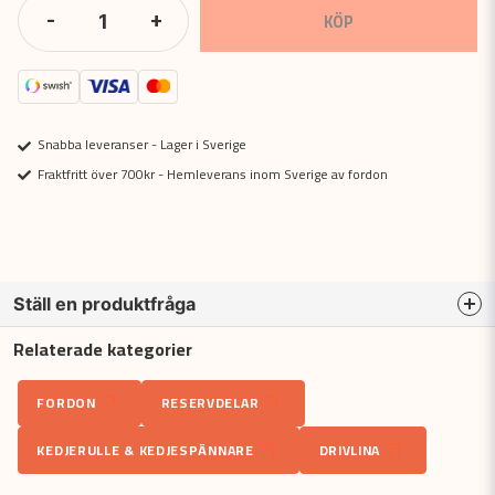
-
+
KÖP
Snabba leveranser - Lager i Sverige
Fraktfritt över 700kr - Hemleverans inom Sverige av fordon
Ställ en produktfråga
Relaterade kategorier
question
Fråga oss något om denna produkten...
FORDON
RESERVDELAR
KEDJERULLE & KEDJESPÄNNARE
DRIVLINA
name
Namn