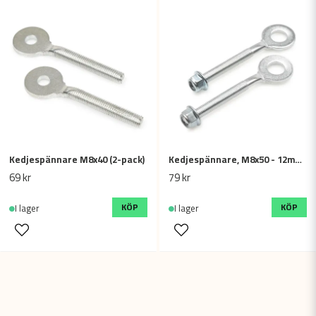
Kedjespännare M8x40 (2-pack)
Kedjespännare, M8x50 - 12mm (2-pack)
69 kr
79 kr
KÖP
KÖP
I lager
I lager