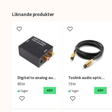
Liknande produkter
Digital to analog audio converter fiber coaxial to L/R
Toslink audio optical fiber cable 3.0m
89 kr
79 kr
KÖP
KÖP
I lager
I lager