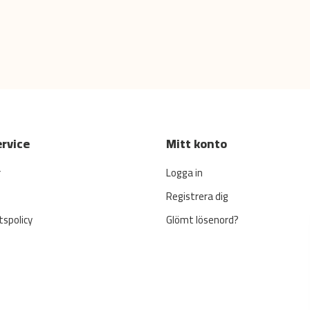
rvice
Mitt konto
r
Logga in
Registrera dig
tspolicy
Glömt lösenord?