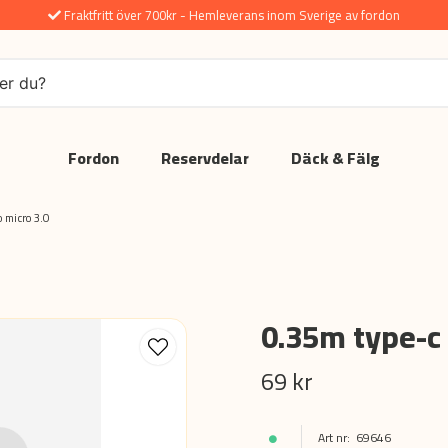
Fraktfritt över 700kr - Hemleverans inom Sverige av fordon
Fordon
Reservdelar
Däck & Fälg
o micro 3.0
0.35m type-c 
69 kr
69646