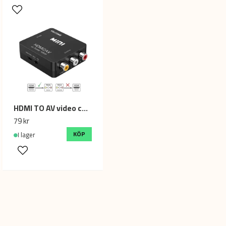
HDMI TO AV video converter (Black)
79 kr
KÖP
I lager