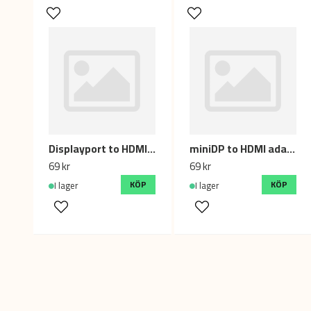
Displayport to HDMI Adapter 1080P 4K Cable
miniDP to HDMI adapter
69 kr
69 kr
KÖP
KÖP
I lager
I lager