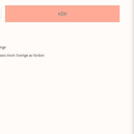
KÖP
rige
erans inom Sverige av fordon