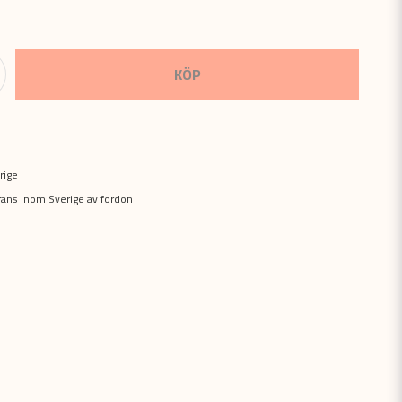
KÖP
rige
erans inom Sverige av fordon