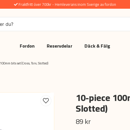
Fraktfritt över 700kr - Hemleverans inom Sverige av fordon
Fordon
Reservdelar
Däck & Fälg
100mm bits set (Cross, Torx, Slotted)
10-piece 100m
Slotted)
89 kr