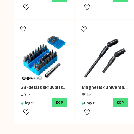
33-delars skruvbitsset med hållare
Magnetisk universal förlängning för bits, 2-pack (90mm + 145mm)
49 kr
89 kr
KÖP
KÖP
I lager
I lager