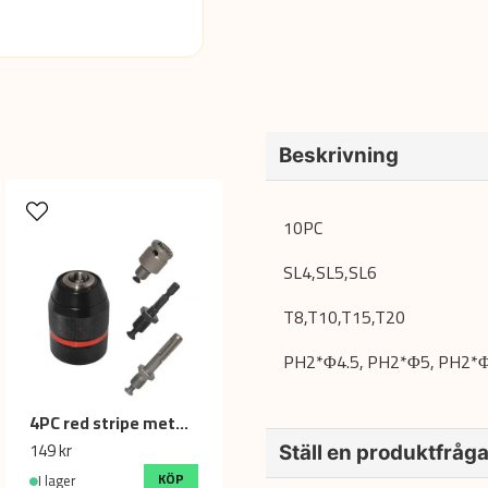
Beskrivning
10PC
SL4,SL5,SL6
T8,T10,T15,T20
PH2*Φ4.5, PH2*Φ5, PH2*
4PC red stripe metal chuck 1.5-13mm
149 kr
Ställ en produktfråg
KÖP
I lager