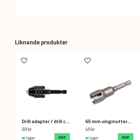
Liknande produkter
Drill adapter / drill chuck set (Hexagonal shank) 0.8-8mm Black
65 mm vingmutterbits – bits för snabb åtdragning av vingmuttrar och krokar
69 kr
49 kr
KÖP
KÖP
I lager
I lager