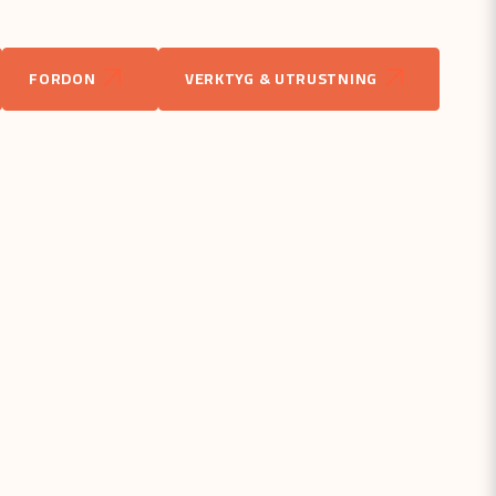
odukten...
FORDON
VERKTYG & UTRUSTNING
email
Mejladress
åga
Skicka fråga