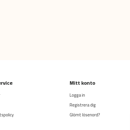
rvice
Mitt konto
r
Logga in
Registrera dig
tspolicy
Glömt lösenord?