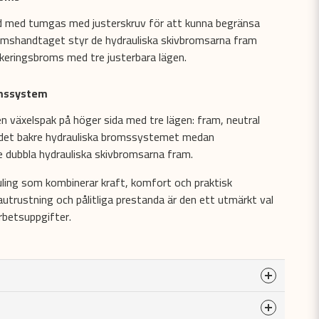
 med tumgas med justerskruv för att kunna begränsa
mshandtaget styr de hydrauliska skivbromsarna fram
keringsbroms med tre justerbara lägen.
omssystem
en växelspak på höger sida med tre lägen: fram, neutral
 det bakre hydrauliska bromssystemet medan
dubbla hydrauliska skivbromsarna fram.
ling som kombinerar kraft, komfort och praktisk
autrustning och pålitliga prestanda är den ett utmärkt val
rbetsuppgifter.
Encylindrig, 4-takt, SOHC, 2 ventiler