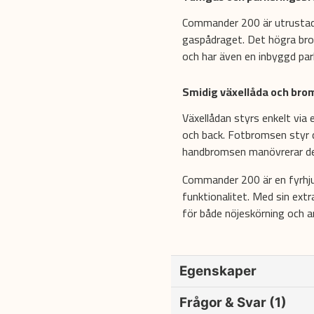
Commander 200 är utrustad
gaspådraget. Det högra bro
och har även en inbyggd par
Smidig växellåda och br
Växellådan styrs enkelt via 
och back. Fotbromsen styr
handbromsen manövrerar de 
Commander 200 är en fyrhju
funktionalitet. Med sin extr
för både nöjeskörning och a
Egenskaper
Motortyp
Frågor & Svar (1)