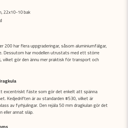
am, 22x10-10 bak
d
 200 har flera uppgraderingar, såsom aluminiumfälgar,
re. Dessutom har modellen utrustats med ett större
, vilket gör den ännu mer praktisk för transport och
dragkula
tt excentriskt fäste som gör det enkelt att spänna
het. Kedjedriften är av standarden #530, vilket är
klass av fyrhjulingar. Den rejäla 50 mm dragkulan gör det
n eller annat släp.
roms