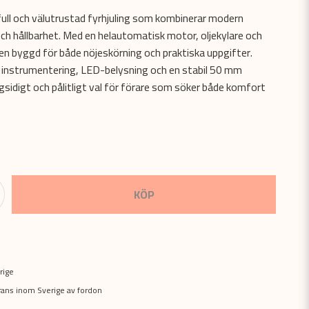
ull och välutrustad fyrhjuling som kombinerar modern
h hållbarhet. Med en helautomatisk motor, oljekylare och
den byggd för både nöjeskörning och praktiska uppgifter.
l instrumentering, LED-belysning och en stabil 50 mm
ngsidigt och pålitligt val för förare som söker både komfort
KÖP
rige
erans inom Sverige av fordon