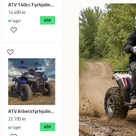
ATV 140cc Fyrhjuling Falcon 140cc, 3 växl med back
14 495 kr
KÖP
I lager
ATV Arbetsfyrhjuling Shineray 250cc, 4x2 4-takt - Blå
22 795 kr
KÖP
I lager