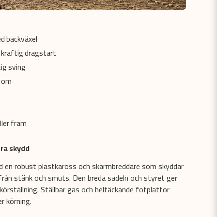
d backväxel
 kraftig dragstart
ig sving
t om
ller fram
bra skydd
ed en robust plastkaross och skärmbreddare som skyddar
från stänk och smuts. Den breda sadeln och styret ger
rställning. Ställbar gas och heltäckande fotplattor
er körning.