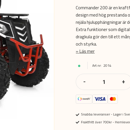
Commander 200 är en kraftf
design med hög prestanda oc
rejäla hjulupphängningar är 
Extra funktioner som digita
dragkula gör den till ett må
och styrka.
Läs mer
2014
-
+
Snabba leveranser - Lager i Sve
Fraktfritt över 700kr - Hemlev