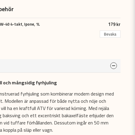
behör
179 kr
W-40 4-takt, Ipone, 1L
Bevaka
l och mångsidig fyrhjuling
nstruerad fyrhjuling som kombinerar modern design med
t. Modellen är anpassad för både nytta och nöje och
l ha en kraftfull ATV för varierad körning. Med rejäla
ig baksving och ett excentriskt bakaxelfäste erbjuder den
ven vid tuffare förhållanden. Dessutom ingår en 50 mm
a koppla på släp eller vagn.