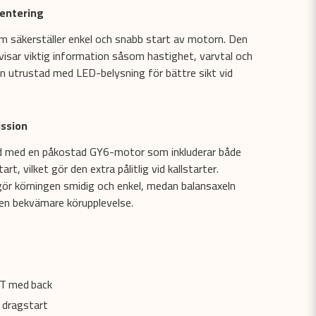
mentering
m säkerställer enkel och snabb start av motorn. Den
 visar viktig information såsom hastighet, varvtal och
en utrustad med LED-belysning för bättre sikt vid
ission
 med en påkostad GY6-motor som inkluderar både
rt, vilket gör den extra pålitlig vid kallstarter.
ör körningen smidig och enkel, medan balansaxeln
 en bekvämare körupplevelse.
VT med back
 dragstart