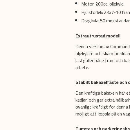
Motor: 200cc, oljekyld
Hjulstorlek: 23x7-10 fr
Dragkula: 50 mm standar
Extrautrustad modell
Denna version av Commander
oljekylare och skärmbredda
lastgaller både fram och bak
arbete.
Stabilt bakaxelfäste och 
Den kraftiga bakaxeln har e
kedjan och ger extra hållbar
ovanligt kraftigt för denna 
möjligt att koppla på en vag
Tumgas och parkeringsb