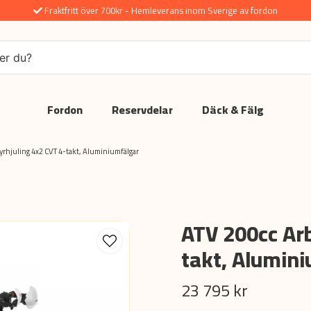
Fraktfritt över 700kr - Hemleverans inom Sverige av fordon
Fordon
Reservdelar
Däck & Fälg
yrhjuling 4x2 CVT 4-takt, Aluminiumfälgar
ATV 200cc Arb
takt, Alumin
23 795 kr