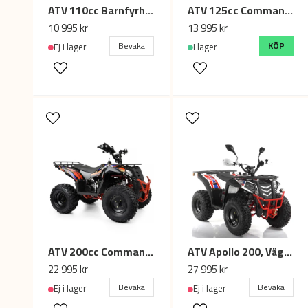
ATV 110cc Barnfyrhjuling 7 tum, 1 växl med back
ATV 125cc Commander V3 Fyrhjuling, 3 växl med back - Svart
10 995 kr
13 995 kr
Bevaka
KÖP
Ej i lager
I lager
ATV 200cc Commander Arbetsfyrhjuling 4x2 CVT 4-takt
ATV Apollo 200, Vägregistrerad T3B
22 995 kr
27 995 kr
Bevaka
Bevaka
Ej i lager
Ej i lager