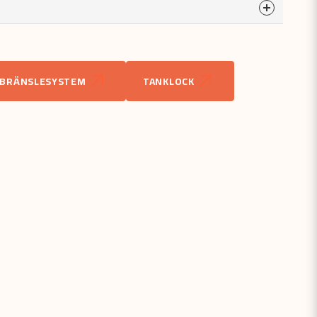
a
odukten...
BRÄNSLESYSTEM
TANKLOCK
email
Mejladress
åga