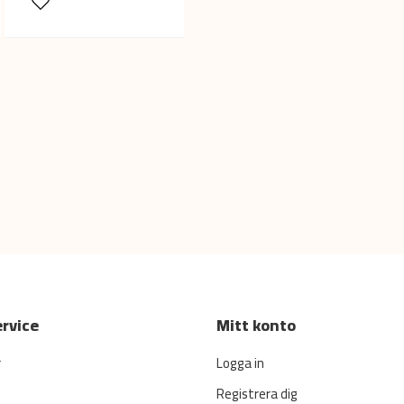
rvice
Mitt konto
r
Logga in
Registrera dig