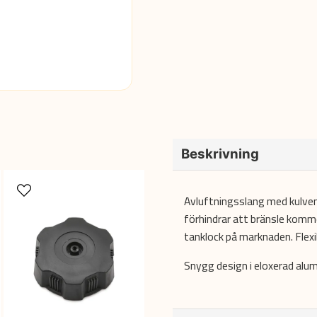
Beskrivning
Avluftningsslang med kulvent
förhindrar att bränsle komme
tanklock på marknaden. Flex
Snygg design i eloxerad alumi