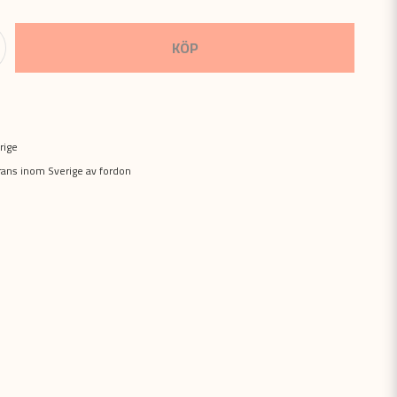
KÖP
rige
erans inom Sverige av fordon