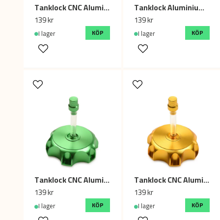
Tanklock CNC Aluminium, Cross / Fiddy 125cc - 250cc - Blå
Tanklock Aluminium Dirtbike/Fiddy CNC, Silver
139 kr
139 kr
KÖP
KÖP
I lager
I lager
Tanklock CNC Aluminium, Cross / Fiddy - Grön
Tanklock CNC Aluminium, Cross / Fiddy - Guld
139 kr
139 kr
KÖP
KÖP
I lager
I lager