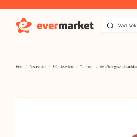
Hem
Reservdelar
Bränslesystem
Tanklock
Avluftningsventil tanklo