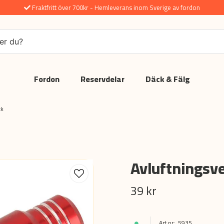
Fraktfritt över 700kr - Hemleverans inom Sverige av fordon
Fordon
Reservdelar
Däck & Fälg
ck
Avluftningsve
39 kr
5935