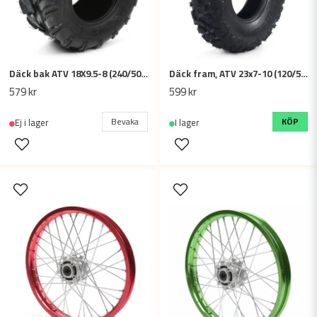
Däck bak ATV 18X9.5-8 (240/50-8)
Däck fram, ATV 23x7-10 (120/50-10)
579 kr
599 kr
Skicka fråga
Bevaka
KÖP
Ej i lager
I lager