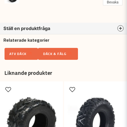
Bevaka
Ställ en produktfråga
Relaterade kategorier
question
Fråga oss något om denna produkten...
ATV DÄCK
DÄCK & FÄLG
name
Liknande produkter
Namn
email
Mejladress
Ja, ni får publicera min fråga