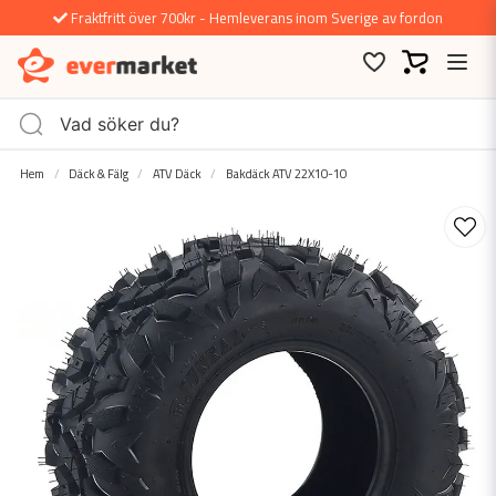
Fraktfritt över 700kr - Hemleverans inom Sverige av fordon
Hem
Däck & Fälg
ATV Däck
Bakdäck ATV 22X10-10