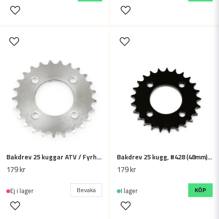
Bakdrev 25 kuggar ATV / Fyrhjuling #420-25 kugg (48mm)
Bakdrev 25 kugg, #428 (48mm) ATV / Fyrhjuling
179 kr
179 kr
Bevaka
KÖP
Ej i lager
I lager