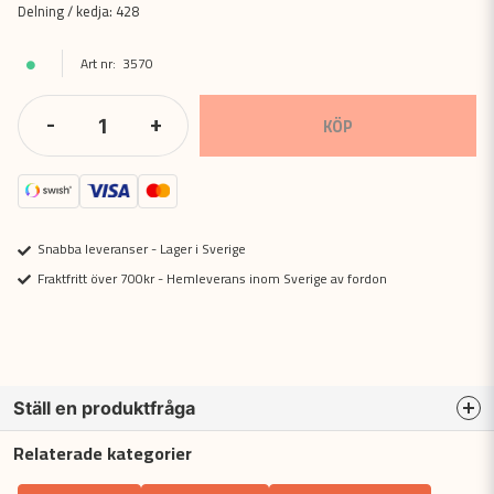
Delning / kedja: 428
3570
-
+
KÖP
Snabba leveranser - Lager i Sverige
Fraktfritt över 700kr - Hemleverans inom Sverige av fordon
Ställ en produktfråga
Relaterade kategorier
question
Fråga oss något om denna produkten...