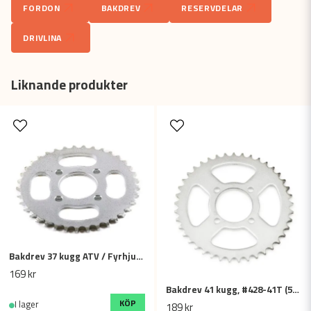
FORDON
BAKDREV
RESERVDELAR
DRIVLINA
name
Namn
Liknande produkter
email
Mejladress
Ja, ni får publicera min fråga
Bakdrev 37 kugg ATV / Fyrhjuling #420-37 kuggar (48mm)
169 kr
Bakdrev 41 kugg, #428-41T (52mm)
Skicka fråga
KÖP
I lager
189 kr