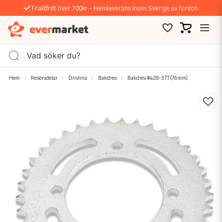
Fraktfritt över 700kr - Hemleverans inom Sverige av fordon
Hem
Reservdelar
Drivlina
Bakdrev
Bakdrev #428-37T (76mm)