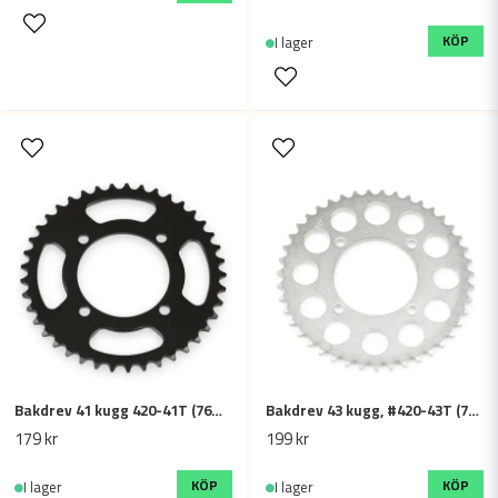
KÖP
I lager
Bakdrev 41 kugg 420-41T (76mm)
Bakdrev 43 kugg, #420-43T (76mm)
179 kr
199 kr
KÖP
KÖP
I lager
I lager