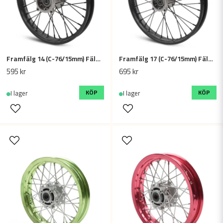
Framfälg 14 (C-76/15mm) Fälg 1.40x14 tum - Cross / Fiddy
Framfälg 17 (C-76/15mm) Fälg 1.60x17 tum - Cross / Dirtbike
595 kr
695 kr
Skicka fråga
KÖP
KÖP
I lager
I lager