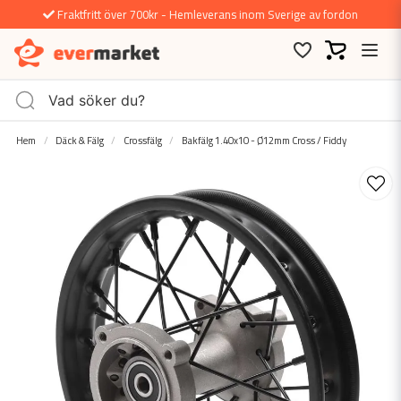
Fraktfritt över 700kr - Hemleverans inom Sverige av fordon
Hem
Däck & Fälg
Crossfälg
Bakfälg 1.40x10 - Ø12mm Cross / Fiddy