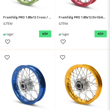
Framfälg PRO 1.85x12 Cross / Fiddy - Grön
Framfälg PRO 1.85x12 Dirtbike / Cross / miniGP - Röd
479 kr
479 kr
KÖP
KÖP
I lager
I lager