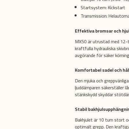
Startsystem: Kickstart
Transmission: Helautoma
Effektiva bromsar och hju
MX50 är utrustad med 12-t
kraftfulla hydrauliska skivb
avgörande för säker körning
Komfortabel sadel och hå
Den mjuka och greppvänliga 
ljuddämparen säkerställer lå
stänkskydd skyddar stötdä
Stabil bakhjulsupphängni
Bakhjulet är 10 tum stort 
optimalt grepp. Den krafti