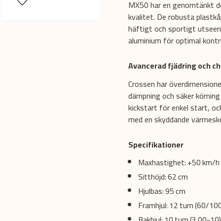
MX50 har en genomtänkt de
kvalitet. De robusta plastkå
häftigt och sportigt utseend
aluminium för optimal kontr
Avancerad fjädring och ch
Crossen har överdimension
dämpning och säker körning 
kickstart för enkel start,
med en skyddande värmeskö
Specifikationer
Maxhastighet: +50 km/h
Sitthöjd: 62 cm
Hjulbas: 95 cm
Framhjul: 12 tum (60/10
Bakhjul: 10 tum (3.00-10)