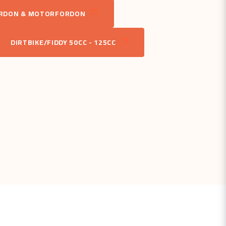
RDON & MOTORFORDON
email
Mejladress
DIRTBIKE/FIDDY 50CC - 125CC
åga
Skicka fråga