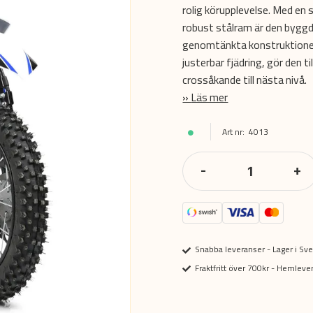
rolig körupplevelse. Med en
robust stålram är den byggd 
genomtänkta konstruktione
justerbar fjädring, gör den ti
crossåkande till nästa nivå.
Läs mer
4013
-
+
Snabba leveranser - Lager i Sve
Fraktfritt över 700kr - Hemlev