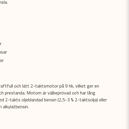
nsla.
r
msar
or
ftfull och lätt 2-taktsmotor på 9 hk, vilket ger en
och prestanda. Motorn är välbeprövad och har lång
d 2-takts oljeblandad bensin (2,5-3 % 2-taktsolja) eller
 alkylatbensin.