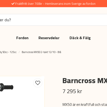
Fraktfritt över 700kr - Hemleverans inom Sverige av fordon
Fordon
Reservdelar
Däck & Fälg
dy 50cc - 125cc
Barncross MX50 2-takt 12/10 - Blå
Barncross MX
7 295 kr
MX50 är en kraftfull och sta