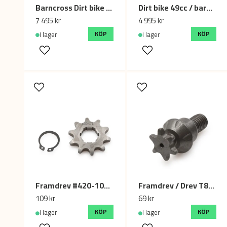
Barncross Dirt bike Apollo RFZ 70cc, 10/10 - Svart
Dirt bike 49cc / barncross 2-takt 10/10 - Orange
7 495 kr
4 995 kr
KÖP
KÖP
I lager
I lager
Framdrev #420-10T - 20mm, Cross / Dirtbike / ATV (inkl. låsclips)
Framdrev / Drev T8F 6T tänder / kuggar - 39cc, 49cc mini ATV / minimoto
109 kr
69 kr
KÖP
KÖP
I lager
I lager