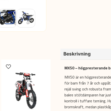
Beskrivning
MX50 – högpresterande ba
MX50 är en högpresterande 
för barn från 7 år och uppå
rejäl sving och robusta framg
bakre stötdämparen har just
kontroll i tuffare terräng. 
bromskraft, medan plastkåpo