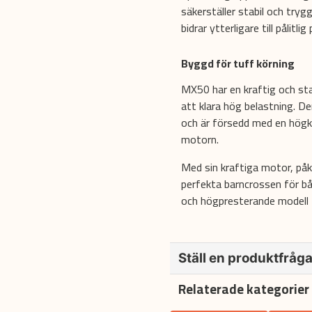
säkerställer stabil och try
bidrar ytterligare till pålitli
Byggd för tuff körning
MX50 har en kraftig och sta
att klara hög belastning. D
och är försedd med en högkva
motorn.
Med sin kraftiga motor, påk
perfekta barncrossen för båd
och högpresterande modell 
Ställ en produktfråg
Relaterade kategorier
question
Fråga oss något om denna pr