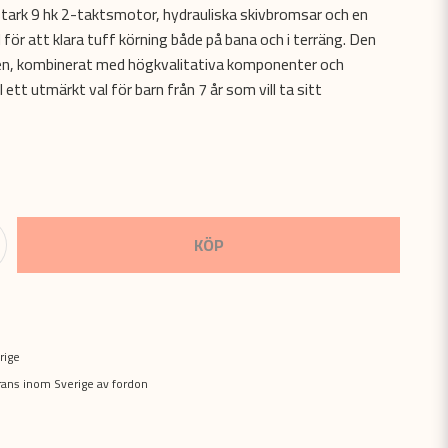
 stark 9 hk 2-taktsmotor, hydrauliska skivbromsar och en
för att klara tuff körning både på bana och i terräng. Den
n, kombinerat med högkvalitativa komponenter och
ll ett utmärkt val för barn från 7 år som vill ta sitt
KÖP
rige
erans inom Sverige av fordon