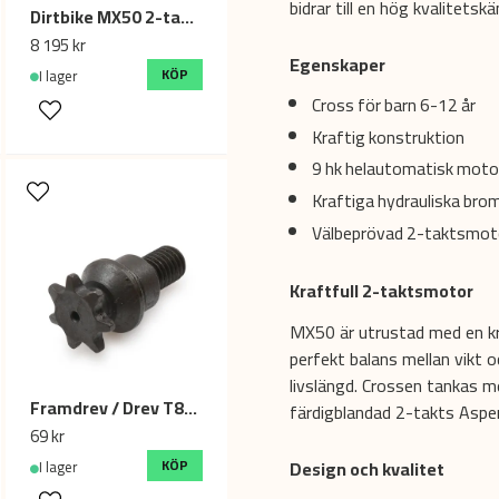
bidrar till en hög kvalitetskä
Dirtbike MX50 2-takt 14/12 - Röd
8 195 kr
Egenskaper
KÖP
I lager
Cross för barn 6-12 år
Kraftig konstruktion
9 hk helautomatisk moto
Kraftiga hydrauliska bro
Välbeprövad 2-taktsmot
Kraftfull 2-taktsmotor
MX50 är utrustad med en kra
perfekt balans mellan vikt 
livslängd. Crossen tankas me
Framdrev / Drev T8F 7T tänder / kuggar - 39cc, 49cc mini ATV / minimoto
färdigblandad 2-takts Aspen
69 kr
KÖP
Design och kvalitet
I lager