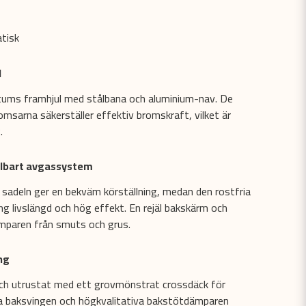
tisk
l
ums framhjul med stålbana och aluminium-nav. De
romsarna säkerställer effektiv bromskraft, vilket är
.
llbart avgassystem
sadeln ger en bekväm körställning, medan den rostfria
ng livslängd och hög effekt. En rejäl bakskärm och
mparen från smuts och grus.
ng
och utrustat med ett grovmönstrat crossdäck för
ga baksvingen och högkvalitativa bakstötdämparen