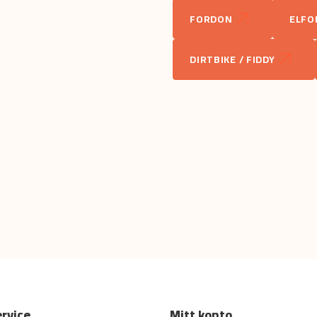
FORDON
ELFO
name
Namn
DIRTBIKE / FIDDY
Ja, ni får publicera min fr
rvice
Mitt konto