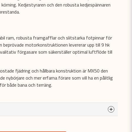
gg körning. Kedjestyraren och den robusta kedjespännaren
g prestanda.
bil ram, robusta framgafflar och slitstarka fotpinnar för
en beprövade motorkonstruktionen levererar upp till 9 hk
litativ förgasare som säkerställer optimal luftflöde till
ostade fjädring och hållbara konstruktion är MX50 den
e nybörjare och mer erfarna förare som vill ha en pålitlig
för både bana och terräng.
a
odukten...