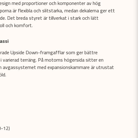
sign med proportioner och komponenter av hög
porna är flexibla och slitstarka, medan dekalerna ger ett
e. Det breda styret är tillverkat i stark och lätt
oll och komfort.
assi
erade Upside Down-framgafflar som ger bättre
i varierad terräng. På motorns högersida sitter en
 och avgassystemet med expansionskammare är utrustat
ld.
0-12)