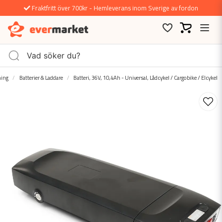
Fraktfritt över 700kr - Hemleverans inom Sverige av fordon
ning
Batterier & Laddare
Batteri, 36V, 10,4Ah - Universal, Lådcykel / Cargobike / Elcykel