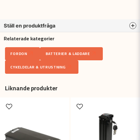
Ställ en produktfråga
Relaterade kategorier
question
Fråga oss något om denna produkten...
FORDON
BATTERIER & LADDARE
CYKELDELAR & UTRUSTNING
name
Namn
Liknande produkter
email
Mejladress
Ja, ni får publicera min fråga