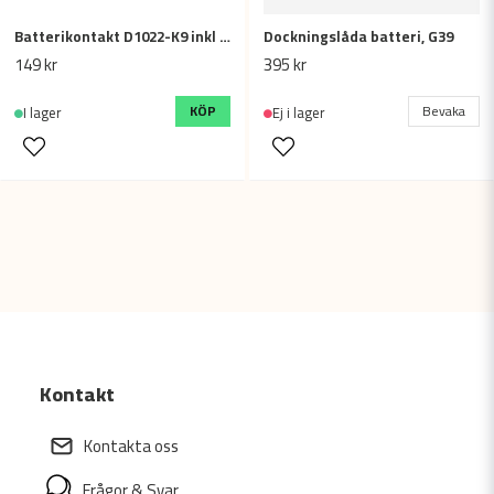
Batterikontakt D1022-K9 inkl fästplatta, Elcykel Orion, Ecoride
Dockningslåda batteri, G39
149 kr
395 kr
KÖP
Bevaka
I lager
Ej i lager
Kontakt
Kontakta oss
Frågor & Svar