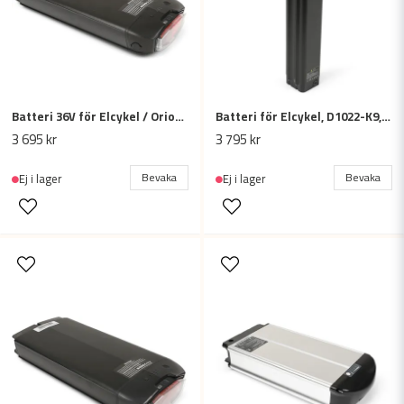
Batteri 36V för Elcykel / Orion Cargobike, LG 36V/13Ah
Batteri för Elcykel, D1022-K9, 36V, 13Ah
Skicka fråga
3 695 kr
3 795 kr
Bevaka
Bevaka
Ej i lager
Ej i lager