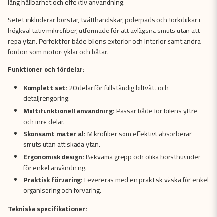
lång hållbarhet och effektiv användning.
Setet inkluderar borstar, tvätthandskar, polerpads och torkdukar i
högkvalitativ mikrofiber, utformade för att avlägsna smuts utan att
repa ytan. Perfekt för både bilens exteriör och interiör samt andra
fordon som motorcyklar och båtar.
Funktioner och fördelar:
Komplett set:
20 delar för fullständig biltvätt och
detaljrengöring.
Multifunktionell användning:
Passar både för bilens yttre
och inre delar.
Skonsamt material:
Mikrofiber som effektivt absorberar
smuts utan att skada ytan.
Ergonomisk design:
Bekväma grepp och olika borsthuvuden
för enkel användning.
Praktisk förvaring:
Levereras med en praktisk väska för enkel
organisering och förvaring.
Tekniska specifikationer: