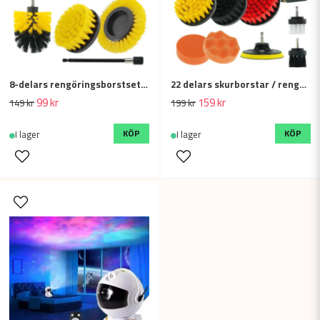
8-delars rengöringsborstset för borrmaskin
22 delars skurborstar / rengöringsborstar till skruvdragare & borrmaskin
99 kr
159 kr
149 kr
199 kr
KÖP
KÖP
I lager
I lager