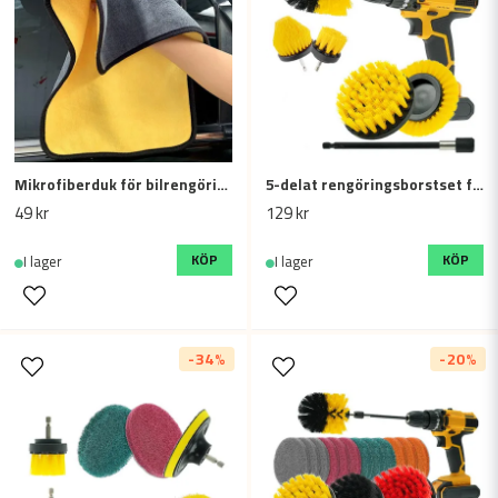
Ja, ni får publicera min fråga
Mikrofiberduk för bilrengöring – Tjock, dubbelsidig, 30x30 cm, gul
5-delat rengöringsborstset för borrmaskin – Effektiv rengöring för hem, bil och badrum
49 kr
129 kr
Skicka fråga
KÖP
KÖP
I lager
I lager
-34%
-20%