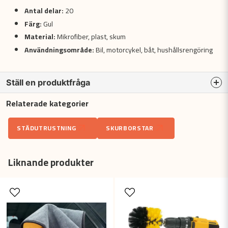
Antal delar:
20
Färg:
Gul
Material:
Mikrofiber, plast, skum
Användningsområde:
Bil, motorcykel, båt, hushållsrengöring
Ställ en produktfråga
Relaterade kategorier
question
Fråga oss något om denna produkten...
STÄDUTRUSTNING
SKURBORSTAR
name
Liknande produkter
Namn
email
Mejladress