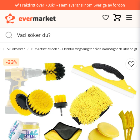
Fraktfritt över 700kr - Hemleverans inom Sverige av fordon
g
Skurborstar
Biltvättset 20 delar – Effektiv rengöring för både invändigt och utvändigt
-
33
%