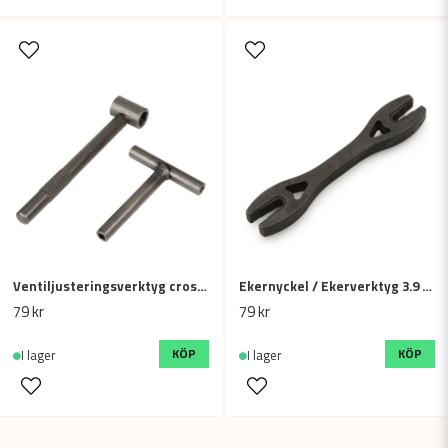
Ventiljusteringsverktyg cross / mc
Ekernyckel / Ekerverktyg 3.9 / 4.4 / 5.0 / 5.3 / 5.6 / 5.8mm
79 kr
79 kr
KÖP
KÖP
I lager
I lager