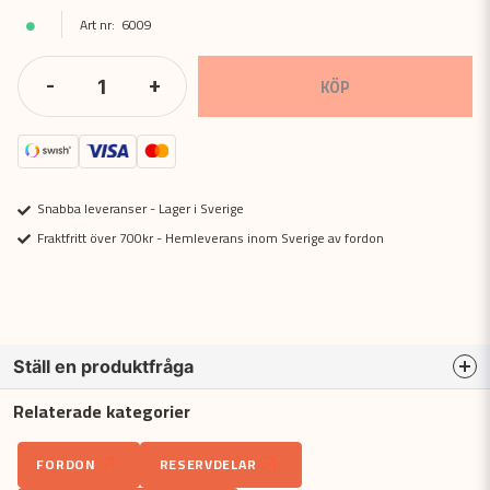
6009
-
+
KÖP
Snabba leveranser - Lager i Sverige
Fraktfritt över 700kr - Hemleverans inom Sverige av fordon
Ställ en produktfråga
Relaterade kategorier
question
Fråga oss något om denna produkten...
FORDON
RESERVDELAR