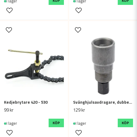
KÖP
KÖP
I lager
I lager
Kedjebrytare 420 - 530
Svänghjulsavdragare, dubbel 27/28mm
99 kr
129 kr
KÖP
KÖP
I lager
I lager