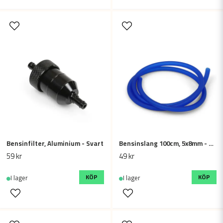
Bensinfilter, Aluminium - Svart
Bensinslang 100cm, 5x8mm - Blå
59 kr
49 kr
KÖP
KÖP
I lager
I lager