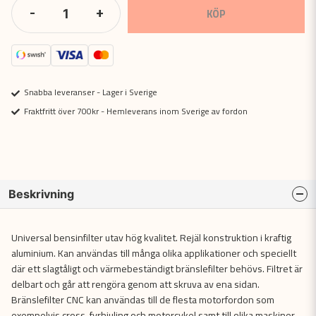
-
+
KÖP
Snabba leveranser - Lager i Sverige
Fraktfritt över 700kr - Hemleverans inom Sverige av fordon
Beskrivning
Universal bensinfilter utav hög kvalitet. Rejäl konstruktion i kraftig
aluminium. Kan användas till många olika applikationer och speciellt
där ett slagtåligt och värmebeständigt bränslefilter behövs. Filtret är
delbart och går att rengöra genom att skruva av ena sidan.
Bränslefilter CNC kan användas till de flesta motorfordon som
exempelvis cross, fyrhjuling och motorcykel samt till olika maskiner