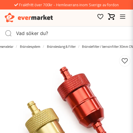
Fraktfritt över 700kr - Hemleverans inom Sverige av fordon
eservdelar
Bränslesystem
Bränsleslang & Filter
Bränslefilter / bensinfilter 30mm C