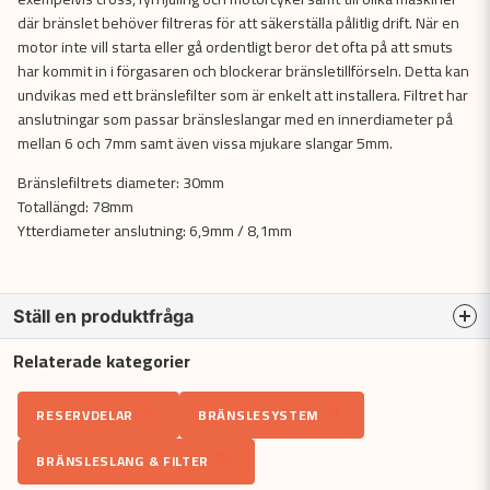
där bränslet behöver filtreras för att säkerställa pålitlig drift. När en
motor inte vill starta eller gå ordentligt beror det ofta på att smuts
har kommit in i förgasaren och blockerar bränsletillförseln. Detta kan
undvikas med ett bränslefilter som är enkelt att installera. Filtret har
anslutningar som passar bränsleslangar med en innerdiameter på
mellan 6 och 7mm samt även vissa mjukare slangar 5mm.
Bränslefiltrets diameter: 30mm
Totallängd: 78mm
Ytterdiameter anslutning: 6,9mm / 8,1mm
Ställ en produktfråga
Relaterade kategorier
question
Fråga oss något om denna produkten...
RESERVDELAR
BRÄNSLESYSTEM
BRÄNSLESLANG & FILTER
name