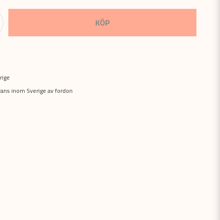
KÖP
rige
erans inom Sverige av fordon