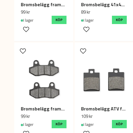
Bromsbelägg fram/bak, cross / scooter
Bromsbelägg 41x45mm, Dirtbike / ATV
99 kr
89 kr
KÖP
KÖP
I lager
I lager
Bromsbelägg fram/bak 42x77mm, cross / scooter
Bromsbelägg ATV för dubbelkolvsok Apollo
99 kr
109 kr
KÖP
KÖP
I lager
I lager