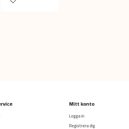
rvice
Mitt konto
r
Logga in
Registrera dig