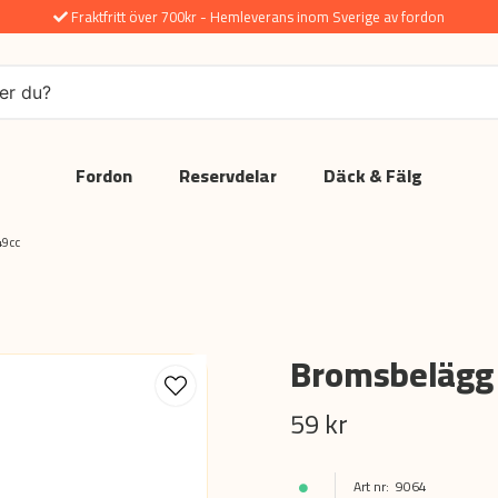
Fraktfritt över 700kr - Hemleverans inom Sverige av fordon
Fordon
Reservdelar
Däck & Fälg
49cc
Bromsbelägg
59 kr
9064