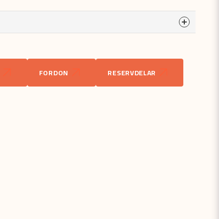
a
odukten...
FORDON
RESERVDELAR
email
Mejladress
åga