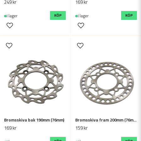
249 kr
169 kr
KÖP
KÖP
I lager
I lager
Bromsskiva bak 190mm (76mm)
Bromsskiva fram 200mm (76mm)
169 kr
159 kr