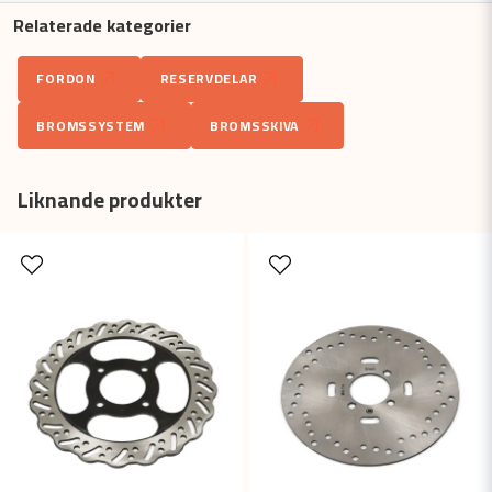
Relaterade kategorier
question
Fråga oss något om denna produkten...
FORDON
RESERVDELAR
BROMSSYSTEM
BROMSSKIVA
name
Namn
Liknande produkter
email
Mejladress
Ja, ni får publicera min fråga