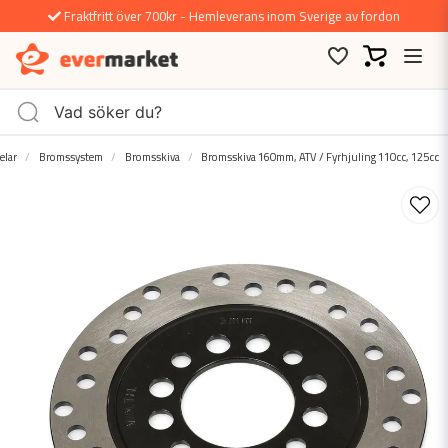
Fraktfritt över 700kr - Hemleverans inom Sverige av fordon
elar
Bromssystem
Bromsskiva
Bromsskiva 160mm, ATV / Fyrhjuling 110cc, 125cc