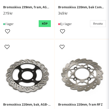
Bromsskiva 239mm, fram, AGB-38
Bromsskiva 220mm, bak Commander 200
Skicka fråga
279 kr
349 kr
KÖP
Bevaka
I lager
Ej i lager
Bromsskiva 220mm, bak, AGB-38
Bromsskiva 220mm, fram RFZ