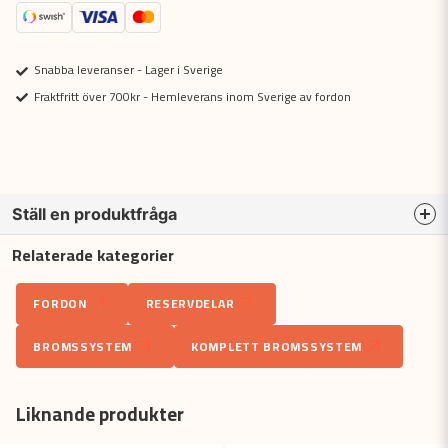
Snabba leveranser - Lager i Sverige
Fraktfritt över 700kr - Hemleverans inom Sverige av fordon
Ställ en produktfråga
Relaterade kategorier
question
Fråga oss något om denna produkten...
FORDON
RESERVDELAR
BROMSSYSTEM
KOMPLETT BROMSSYSTEM
name
Namn
Liknande produkter
email