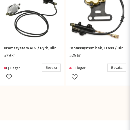
Bromssystem ATV / Fyrhjuling 150cc, 200cc - 1730mm vänster handtag
Bromssystem bak, Cross / Dirtbike / Fiddy 125cc-250cc
579 kr
529 kr
Bevaka
Bevaka
Ej i lager
Ej i lager