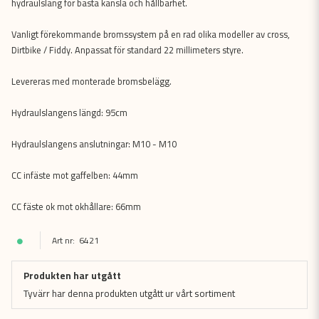
hydraulslang för bästa känsla och hållbarhet.
Vanligt förekommande bromssystem på en rad olika modeller av cross,
Dirtbike / Fiddy. Anpassat för standard 22 millimeters styre.
Levereras med monterade bromsbelägg.
Hydraulslangens längd: 95cm
Hydraulslangens anslutningar: M10 - M10
CC infäste mot gaffelben: 44mm
CC fäste ok mot okhållare: 66mm
6421
Produkten har utgått
Tyvärr har denna produkten utgått ur vårt sortiment