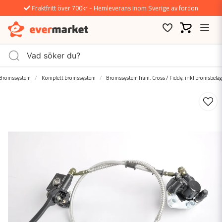
Fraktfritt över 700kr - Hemleverans inom Sverige av fordon
Bromssystem
Komplett bromssystem
Bromssystem fram, Cross / Fiddy, inkl bromsbelä