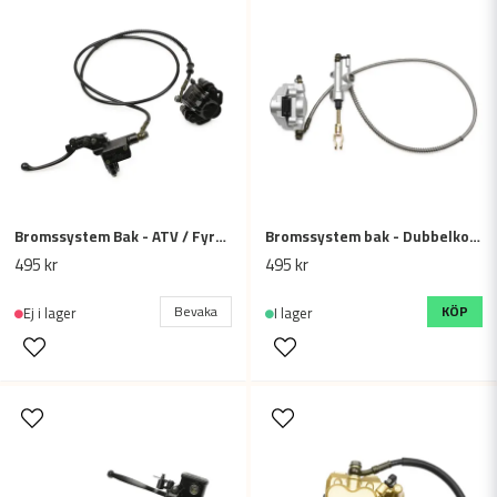
Bromssystem Bak - ATV / Fyrhjuling 90cc, 110cc, 125cc, vänster handtag
Bromssystem bak - Dubbelkolvsok ATV / fyrhjuling 150cc, 200cc - 900mm
495 kr
495 kr
Bevaka
KÖP
Ej i lager
I lager