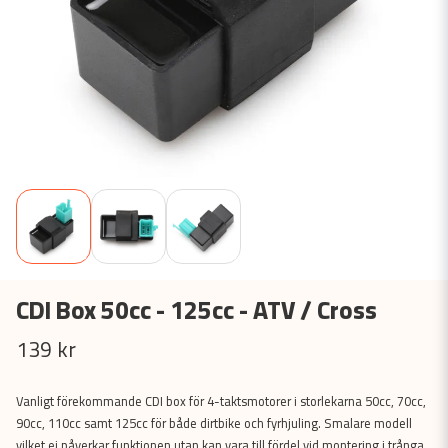
CDI Box 50cc - 125cc - ATV / Cross
139 kr
Vanligt förekommande CDI box för 4-taktsmotorer i storlekarna 50cc, 70cc,
90cc, 110cc samt 125cc för både dirtbike och fyrhjuling. Smalare modell
vilket ej påverkar funktionen utan kan vara till fördel vid montering i trånga