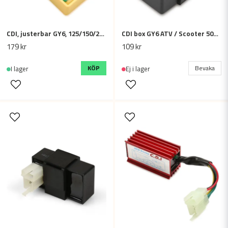
CDI, justerbar GY6, 125/150/200/250cc
CDI box GY6 ATV / Scooter 50cc 90cc 125cc 150cc
Skicka fråga
179 kr
109 kr
KÖP
Bevaka
I lager
Ej i lager