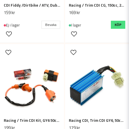
CDI Fiddy /Dirtbike / ATV, Dubbelkontakt 150-250cc
Racing / Trim CDI CG, 150cc, 200cc, 250cc
159 kr
169 kr
Bevaka
KÖP
Ej i lager
I lager
Racing / Trim CDI Kit, GY6 50cc 125cc, 150cc, 200cc
Racing CDI, Trim CDI GY6, 50cc, 150cc, 200cc
199 kr
179 kr