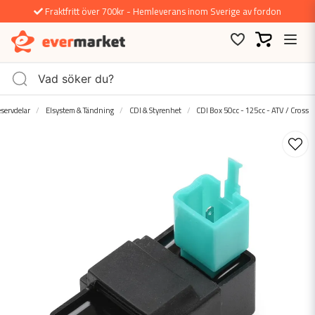
Fraktfritt över 700kr - Hemleverans inom Sverige av fordon
servdelar
Elsystem & Tändning
CDI & Styrenhet
CDI Box 50cc - 125cc - ATV / Cross