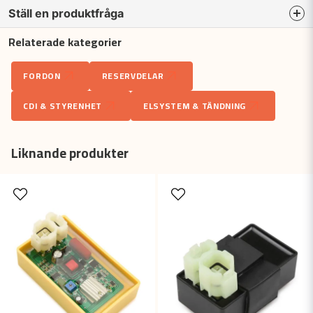
Ställ en produktfråga
Relaterade kategorier
question
Fråga oss något om denna produkten...
FORDON
RESERVDELAR
CDI & STYRENHET
ELSYSTEM & TÄNDNING
name
Namn
Liknande produkter
email
Mejladress
Ja, ni får publicera min fråga