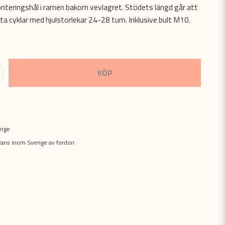
onteringshål i ramen bakom vevlagret. Stödets längd går att
sta cyklar med hjulstorlekar 24-28 tum. Inklusive bult M10.
KÖP
rige
erans inom Sverige av fordon