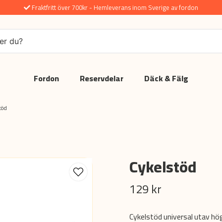
Fraktfritt över 700kr - Hemleverans inom Sverige av fordon
Fordon
Reservdelar
Däck & Fälg
töd
Cykelstöd
129 kr
Cykelstöd universal utav hög