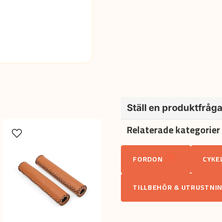
Ställ en produktfråg
Relaterade kategorier
question
Fråga oss något om denna pr
FORDON
CYKE
name
Namn
TILLBEHÖR & UTRUSTNI