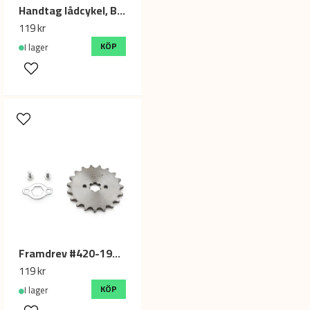
Handtag lådcykel, Brun 180mm
Ja, ni får publicera min fr
119 kr
KÖP
I lager
Framdrev #420-19T - 17mm
119 kr
KÖP
I lager