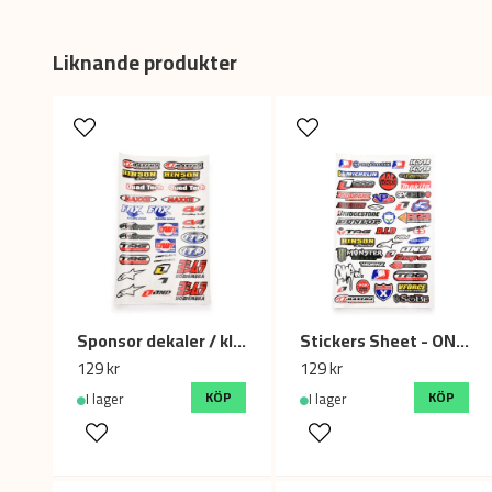
Liknande produkter
Sponsor dekaler / klistermärken - FOX, ONE, MAXXIS, YOSHIMURA
Stickers Sheet - ONE, Monster, Alpinestars, Michelin
129 kr
129 kr
KÖP
KÖP
I lager
I lager