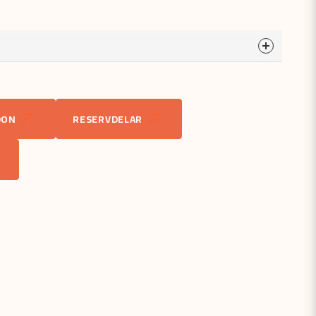
a
odukten...
DON
RESERVDELAR
email
Mejladress
åga