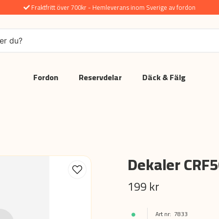
Fraktfritt över 700kr - Hemleverans inom Sverige av fordon
Fordon
Reservdelar
Däck & Fälg
Dekaler CRF5
199 kr
7833