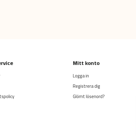
rvice
Mitt konto
r
Logga in
Registrera dig
tspolicy
Glömt lösenord?