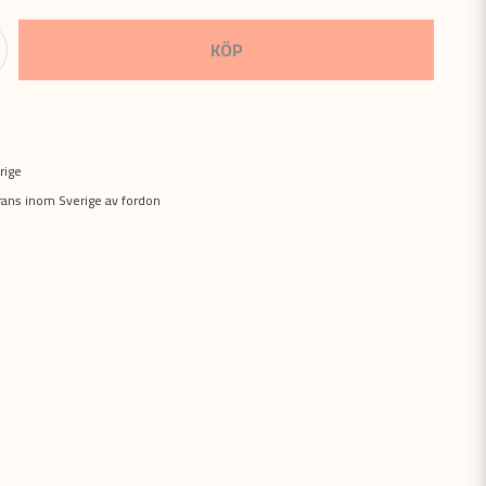
KÖP
rige
erans inom Sverige av fordon