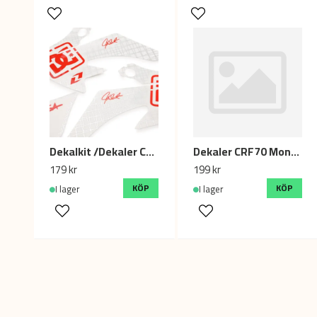
Dekalkit /Dekaler CRF50 ONE DC Shoes
Dekaler CRF70 Monster Energy
179 kr
199 kr
KÖP
KÖP
I lager
I lager