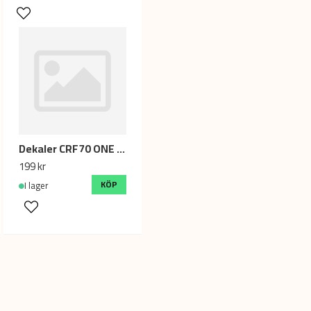
Dekaler CRF70 ONE DC
199 kr
KÖP
I lager