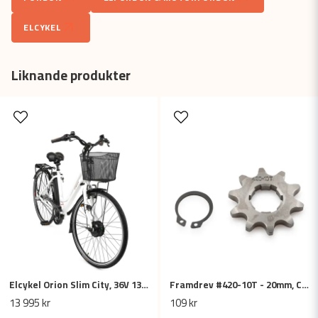
ELCYKEL
name
Namn
Liknande produkter
email
Mejladress
Ja, ni får publicera min fråga
Elcykel Orion Slim City, 36V 13Ah - Vit
Framdrev #420-10T - 20mm, Cross / Dirtbike / ATV (inkl. låsclips)
Skicka fråga
13 995 kr
109 kr