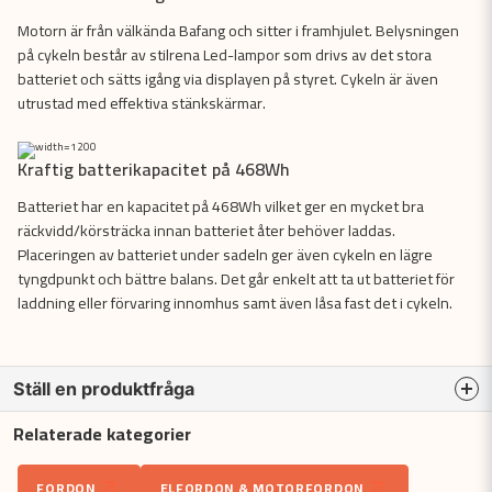
Motorn är från välkända Bafang och sitter i framhjulet. Belysningen
på cykeln består av stilrena Led-lampor som drivs av det stora
batteriet och sätts igång via displayen på styret. Cykeln är även
utrustad med effektiva stänkskärmar.
Kraftig batterikapacitet på 468Wh
Batteriet har en kapacitet på 468Wh vilket ger en mycket bra
räckvidd/körsträcka innan batteriet åter behöver laddas.
Placeringen av batteriet under sadeln ger även cykeln en lägre
tyngdpunkt och bättre balans. Det går enkelt att ta ut batteriet för
laddning eller förvaring innomhus samt även låsa fast det i cykeln.
Ställ en produktfråga
Relaterade kategorier
question
Fråga oss något om denna produkten...
FORDON
ELFORDON & MOTORFORDON