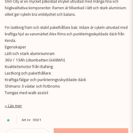
Slim City är en mycket påkostad elcykel utrustad med många fina och
högkvalitativa komponenter. Ramen är tillverkad i lätt och stark aluminium
vilket ger cykeln bra vridstyvhet och balans.
Fin lastkorg fram och stabil pakethållare bak. Vidare är cykeln utrustad med
kraftiga hjul av varumärket Alex Rims och punkteringsskyddade däck från
Kenda.
Egenskaper
Lätt och stark aluminiumram
36V / 13Ah Litiumbatteri (468Wh)
Kvalitetsmotor från Bafang
Lastkorg och pakethållare
Kraftiga fälgar och punkteringsskyddade däck
Shimano 3 växlar och fotbroms
Tumgas med walk assist
Läs mer
9501