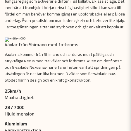
tumgasreglag som aktiverar eldriften i så kallat walk assist läge. Det
innebär att framhjulet börjar driva i låg hastighet vilket kan vara till
fördel om man behöver komma igång i en uppförsbacke eller på lösa
underlag. Även prkatiskt om man leder cykeln och behöver lite hjälp.
Fartbegränsningen sitter vid styrboxen och går enkelt att koppla ur.
Växlar från Shimano med fotbroms
Växlarna kommer från Shimano och är deras mest pålitliga och
stryktåliga Nexus med tre växlar och fotbroms. Även om det finns 5
och 8 växlade Nexusnav har erfarenheten varit att spridningen på
utväxlingen är nästan lika bra med 3 växlar som flerväxlade nav.
Stödet har fin design och en kraftig konstruktion.
25km/h
Maxhastighet
28 / 700C
Hjuldimension
Aluminium
Ramkonstruktion