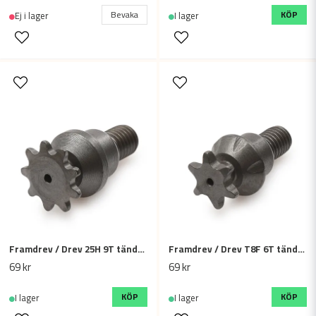
Bevaka
KÖP
Ej i lager
I lager
Framdrev / Drev 25H 9T tänder / kuggar - 39cc, 49cc mini ATV / minimoto
Framdrev / Drev T8F 6T tänder / kuggar - 39cc, 49cc mini ATV / minimoto
69 kr
69 kr
KÖP
KÖP
I lager
I lager