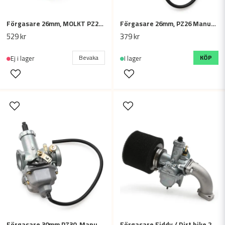
Förgasare 26mm, MOLKT PZ26, ATV / Dirtbike
Förgasare 26mm, PZ26 Manuell choke, Dirtbike / ATV 150cc, 200cc
529 kr
379 kr
Bevaka
KÖP
Ej i lager
I lager
Förgasare 30mm PZ30, Manuell choke, Cross / Dirtbike 200cc - 250cc
Förgasare Fiddy / Dirt bike 26mm Mikuni förgasare VM22 FörgasarKit, 125cc 140cc 150cc