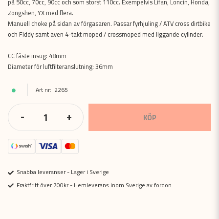
på 50cc, 70cc, 90cc och som störst 110cc. Exempelvis Lifan, Loncin, Honda,
Zongshen, YX med flera.
Manuell choke på sidan av förgasaren. Passar fyrhjuling / ATV cross dirtbike
och Fiddy samt även 4-takt moped / crossmoped med liggande cylinder.
CC fäste insug: 48mm
Diameter för luftfilteranslutning: 36mm
2265
-
+
KÖP
Snabba leveranser - Lager i Sverige
Fraktfritt över 700kr - Hemleverans inom Sverige av fordon