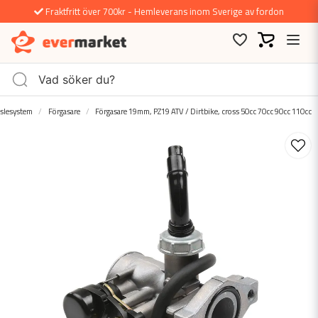
Fraktfritt över 700kr - Hemleverans inom Sverige av fordon
slesystem
Förgasare
Förgasare 19mm, PZ19 ATV / Dirtbike, cross 50cc 70cc 90cc 110cc