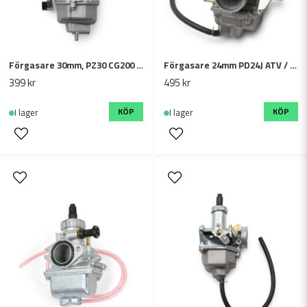
Förgasare 30mm, PZ30 CG200 / 250cc, Vajer choke - För ATV / Fyrhjuling, Cross
Förgasare 24mm PD24J ATV / Fyrhjuling GY6 - 125cc, 150cc, 200cc
Skicka fråga
399 kr
495 kr
KÖP
KÖP
I lager
I lager