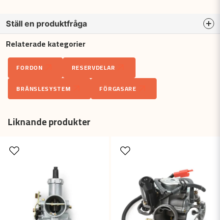
Ställ en produktfråga
Relaterade kategorier
question
Fråga oss något om denna produkten...
FORDON
RESERVDELAR
BRÄNSLESYSTEM
FÖRGASARE
name
Namn
Liknande produkter
email
Mejladress
Ja, ni får publicera min fråga