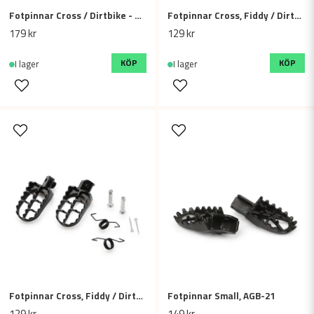
Fotpinnar Cross / Dirtbike - Rostfritt stål
Fotpinnar Cross, Fiddy / Dirtbike
Skicka fråga
179 kr
129 kr
KÖP
KÖP
I lager
I lager
Fotpinnar Cross, Fiddy / Dirtbike 90cc - 125cc - 250cc
Fotpinnar Small, AGB-21
129 kr
149 kr