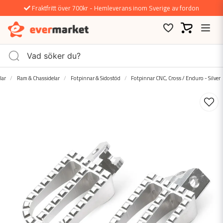
Fraktfritt över 700kr - Hemleverans inom Sverige av fordon
lar
Ram & Chassidelar
Fotpinnar & Sidostöd
Fotpinnar CNC, Cross / Enduro - Silver