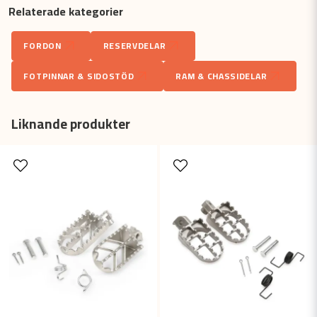
Relaterade kategorier
question
Fråga oss något om denna produkten...
FORDON
RESERVDELAR
FOTPINNAR & SIDOSTÖD
RAM & CHASSIDELAR
name
Namn
Liknande produkter
email
Mejladress
Ja, ni får publicera min fråga