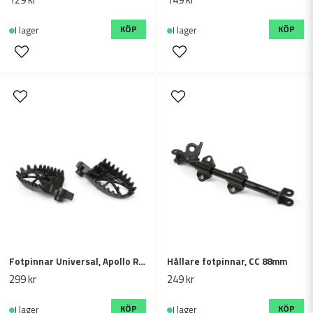
KÖP
KÖP
I lager
I lager
Fotpinnar Universal, Apollo RFZ
Hållare fotpinnar, CC 88mm
299 kr
249 kr
KÖP
KÖP
I lager
I lager