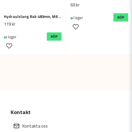
69 kr
Hydraulslang Bak 480mm, M8 - 70 grader böj
KÖP
I lager
119 kr
KÖP
I lager
Kontakt
Kontakta oss