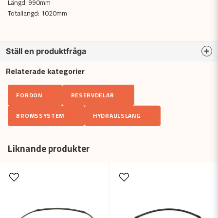
Längd: 990mm
Totallängd: 1020mm
Ställ en produktfråga
Relaterade kategorier
question
Fråga oss något om denna produkten...
FORDON
RESERVDELAR
BROMSSYSTEM
HYDRAULSLANG
name
Namn
Liknande produkter
email
Mejladress
Ja, ni får publicera min fråga