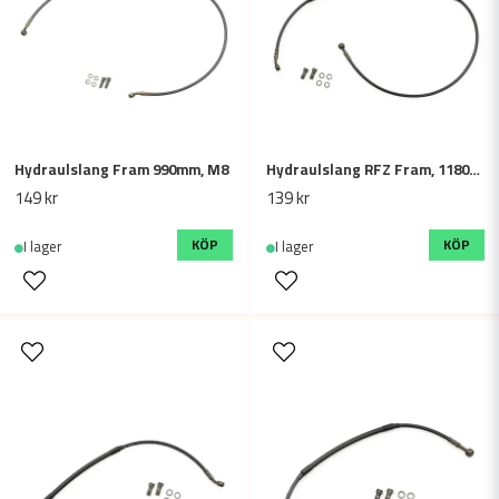
Hydraulslang Fram 990mm, M8
Hydraulslang RFZ Fram, 1180mm - M10
Skicka fråga
149 kr
139 kr
KÖP
KÖP
I lager
I lager