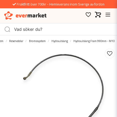
Fraktfritt över 700kr - Hemleverans inom Sverige av fordon
em
Reservdelar
Bromssystem
Hydraulslang
Hydraulslang Fram 990mm - M10