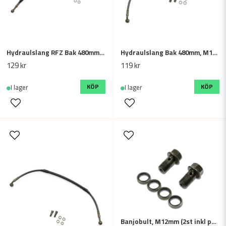
Hydraulslang RFZ Bak 480mm, M10 - 40 grader böj
Hydraulslang Bak 480mm, M10 - 70 grader böj
129 kr
119 kr
KÖP
KÖP
I lager
I lager
Banjobult, M12mm (2st inkl packningar)