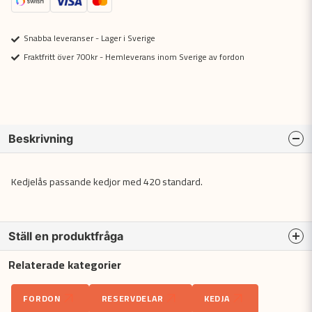
Snabba leveranser - Lager i Sverige
Fraktfritt över 700kr - Hemleverans inom Sverige av fordon
Beskrivning
Kedjelås passande kedjor med 420 standard.
Ställ en produktfråga
Relaterade kategorier
question
Fråga oss något om denna produkten...
FORDON
RESERVDELAR
KEDJA