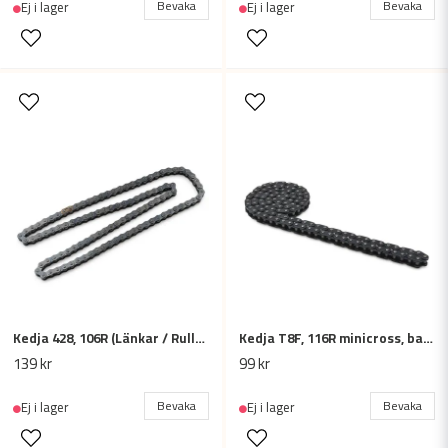
Bevaka
Bevaka
Ej i lager
Ej i lager
Kedja 428, 106R (Länkar / Rullar) - Cross / Fiddy / ATV
Kedja T8F, 116R minicross, barn fyrhjuling, elscooter
139 kr
99 kr
Bevaka
Bevaka
Ej i lager
Ej i lager