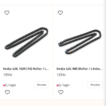
Kedja 428, 102R (102 Rullar / Länkar)
Kedja 420, 96R (Rullar / Länkar) - Cross / Fyrhjuling
139 kr
129 kr
Bevaka
Bevaka
Ej i lager
Ej i lager