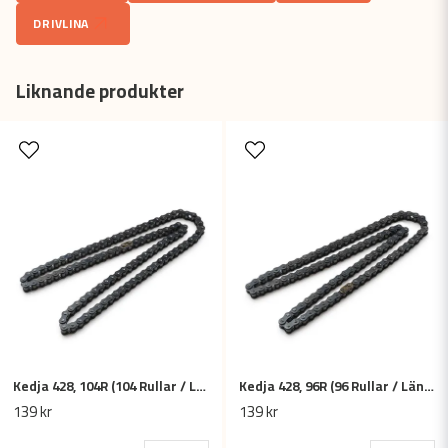
DRIVLINA
name
Namn
Liknande produkter
email
Mejladress
Ja, ni får publicera min fråga
Kedja 428, 104R (104 Rullar / Länkar)
Kedja 428, 96R (96 Rullar / Länkar)
Skicka fråga
139 kr
139 kr