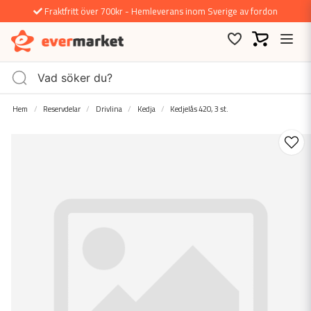
Fraktfritt över 700kr - Hemleverans inom Sverige av fordon
Hem
Reservdelar
Drivlina
Kedja
Kedjelås 420, 3 st.