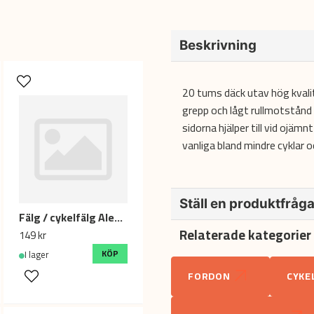
Beskrivning
20 tums däck utav hög kvali
grepp och lågt rullmotstån
sidorna hjälper till vid ojämn
vanliga bland mindre cyklar o
Ställ en produktfråg
Fälg / cykelfälg Alexrims DH19 / 20" / 13G x 36H
Relaterade kategorier
149 kr
question
Fråga oss något om denna pr
KÖP
I lager
FORDON
CYKE
name