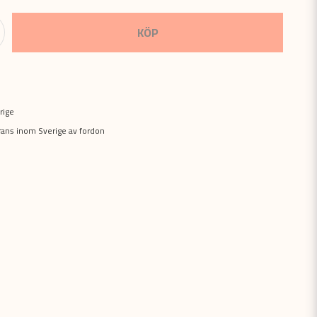
KÖP
rige
erans inom Sverige av fordon