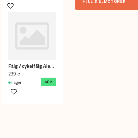
Namn
HJUL & ELMOTORER
Ja, ni får publicera min fr
Fälg / cykelfälg Alexrims DH19 / 700C 28" / 13G x 36H
239 kr
KÖP
I lager