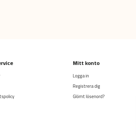
rvice
Mitt konto
r
Logga in
Registrera dig
tspolicy
Glömt lösenord?