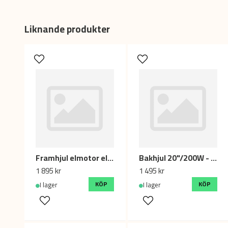
Liknande produkter
Framhjul elmotor elcykel, Bafang - 20" Alexrims
Bakhjul 20"/200W - Elcykel 24V
1 895 kr
1 495 kr
KÖP
KÖP
I lager
I lager