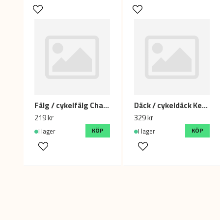
Fälg / cykelfälg Champion DS19 / 700C 28" / 13G x 36H
Däck / cykeldäck Kenda Flame, 20 x 3.0 (68-406)
219 kr
329 kr
KÖP
KÖP
I lager
I lager