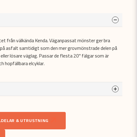
tet från välkända Kenda. Väganpassat mönster ger bra
d på asfalt samtidigt som den mer grovmönstrade delen på
t eller lösare väglag. Passar de flesta 20" fälgar som är
ch hopfällbara elcyklar.
a
odukten...
LDELAR & UTRUSTNING
email