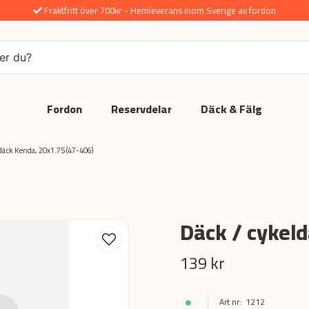
Fraktfritt över 700kr - Hemleverans inom Sverige av fordon
Fordon
Reservdelar
Däck & Fälg
däck Kenda, 20x1.75 (47-406)
Däck / cykeld
139 kr
1212