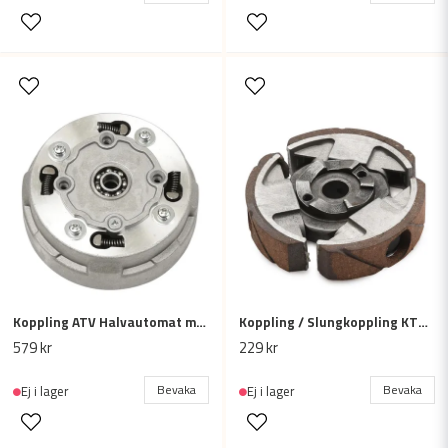
Koppling ATV Halvautomat motor, 70-125cc, 17T
Koppling / Slungkoppling KTM 50 SR50 SX 50cc
579 kr
229 kr
Bevaka
Bevaka
Ej i lager
Ej i lager