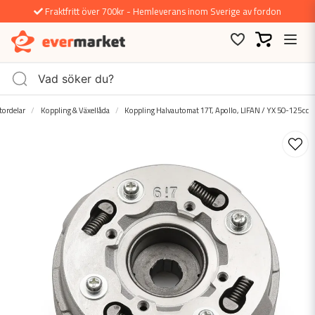
Fraktfritt över 700kr - Hemleverans inom Sverige av fordon
ordelar
Koppling & Växellåda
Koppling Halvautomat 17T, Apollo, LIFAN / YX 50-125cc