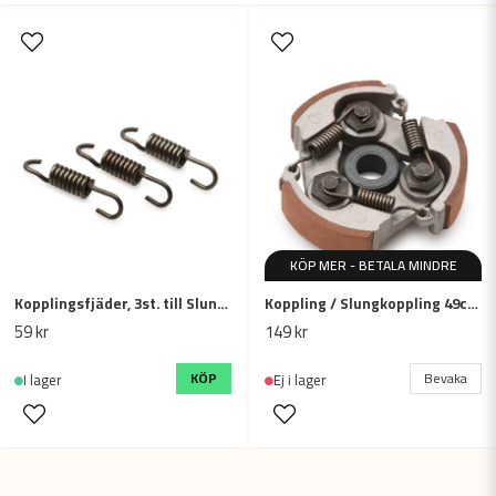
KÖP MER - BETALA MINDRE
Kopplingsfjäder, 3st. till Slungkoppling mini ATV, minicross
Koppling / Slungkoppling 49cc - 2-takt, ATV / mini Dirtbike / barncross
59 kr
149 kr
KÖP
Bevaka
I lager
Ej i lager