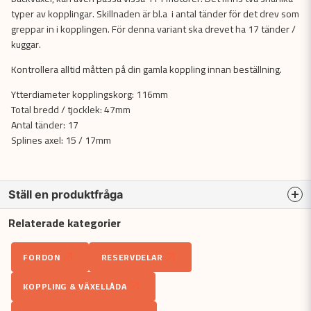
typer av kopplingar. Skillnaden är bl.a i antal tänder för det drev som
greppar in i kopplingen. För denna variant ska drevet ha 17 tänder /
kuggar.
Kontrollera alltid måtten på din gamla koppling innan beställning.
Ytterdiameter kopplingskorg: 116mm
Total bredd / tjocklek: 47mm
Antal tänder: 17
Splines axel: 15 / 17mm
Ställ en produktfråga
Relaterade kategorier
question
Fråga oss något om denna produkten...
FORDON
RESERVDELAR
KOPPLING & VÄXELLÅDA
name
Namn