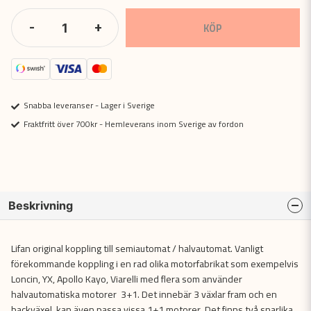
-
+
KÖP
Snabba leveranser - Lager i Sverige
Fraktfritt över 700kr - Hemleverans inom Sverige av fordon
Beskrivning
Lifan original koppling till semiautomat / halvautomat. Vanligt
förekommande koppling i en rad olika motorfabrikat som exempelvis
Loncin, YX, Apollo Kayo, Viarelli med flera som använder
halvautomatiska motorer 3+1. Det innebär 3 växlar fram och en
backväxel, kan även passa vissa 1+1 motorer. Det finns två snarlika