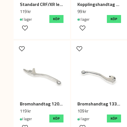
Standard CRF/XR left clutch handle + right brake handle
Kopplingshandtag cross / Fiddy 125cc
119 kr
99 kr
KÖP
KÖP
I lager
I lager
Bromshandtag 120mm Dirtbike/Fiddy
Bromshandtag 133mm MC / Moped - Silver
119 kr
109 kr
KÖP
KÖP
I lager
I lager