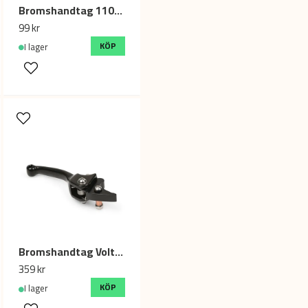
Bromshandtag 110mm (unbreakable) Dirtbike/Fiddy
Ja, ni får publicera min fr
99 kr
KÖP
I lager
Bromshandtag Volt, Fällbart 110mm
359 kr
KÖP
I lager