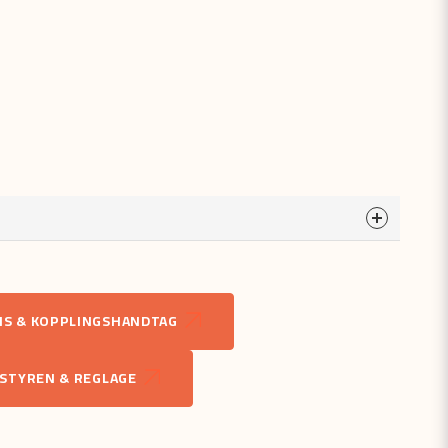
a
odukten...
S & KOPPLINGSHANDTAG
email
Mejladress
STYREN & REGLAGE