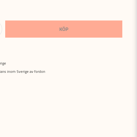
KÖP
rige
erans inom Sverige av fordon