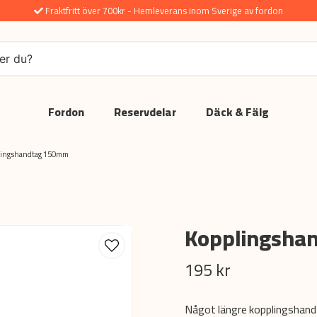
Fraktfritt över 700kr - Hemleverans inom Sverige av fordon
Fordon
Reservdelar
Däck & Fälg
lingshandtag 150mm
Kopplingsha
195 kr
Något längre kopplingshan