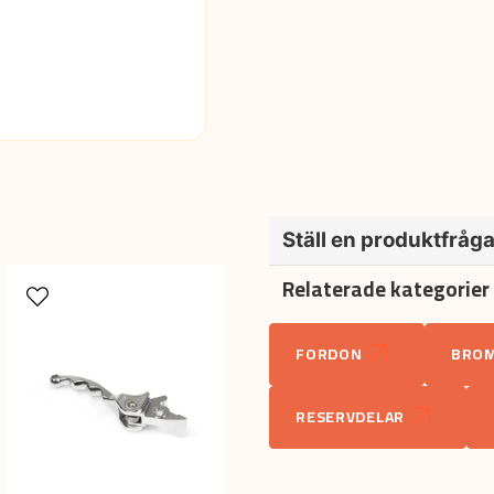
Ställ en produktfråg
Relaterade kategorier
question
Fråga oss något om denna pr
FORDON
BROM
name
Namn
RESERVDELAR