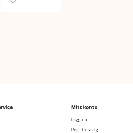
rvice
Mitt konto
r
Logga in
Registrera dig