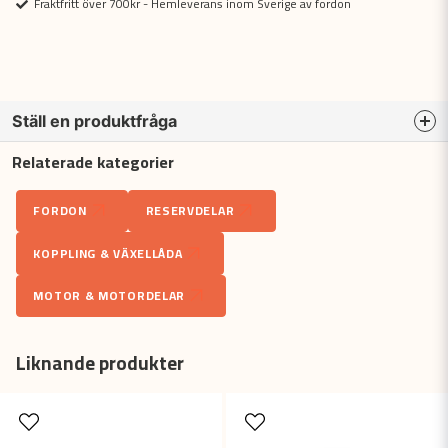
Fraktfritt över 700kr - Hemleverans inom Sverige av fordon
Ställ en produktfråga
Relaterade kategorier
question
Fråga oss något om denna produkten...
FORDON
RESERVDELAR
KOPPLING & VÄXELLÅDA
name
Namn
MOTOR & MOTORDELAR
email
Liknande produkter
Mejladress