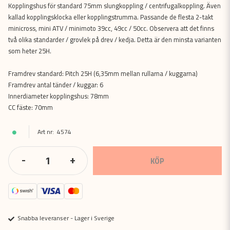
Kopplingshus för standard 75mm slungkoppling / centrifugalkoppling. Även
kallad kopplingsklocka eller kopplingstrumma. Passande de flesta 2-takt
minicross, mini ATV / minimoto 39cc, 49cc / 50cc. Observera att det finns
två olika standarder / grovlek på drev / kedja. Detta är den minsta varianten
som heter 25H.
Framdrev standard: Pitch 25H (6,35mm mellan rullarna / kuggarna)
Framdrev antal tänder / kuggar: 6
Innerdiameter kopplingshus: 78mm
CC fäste: 70mm
4574
-
+
KÖP
Snabba leveranser - Lager i Sverige