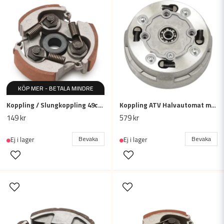
Ja, ni får publicera min fråga
KÖP MER - BETALA MINDRE
Skicka fråga
Koppling / Slungkoppling 49cc - 2-takt, ATV / mini Dirtbike / barncross
Koppling ATV Halvautomat motor, 70-125cc, 17T
149 kr
579 kr
Bevaka
Bevaka
Ej i lager
Ej i lager