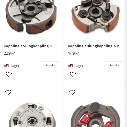
Koppling / Slungkoppling KTM 50 SR50 SX 50cc
Koppling / slungkoppling 49cc mini ATV / minicross (med kilspår)
229 kr
149 kr
Bevaka
Bevaka
Ej i lager
Ej i lager