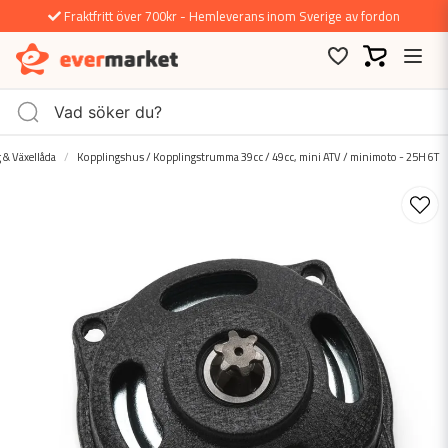
Fraktfritt över 700kr - Hemleverans inom Sverige av fordon
 & Växellåda
Kopplingshus / Kopplingstrumma 39cc / 49cc, mini ATV / minimoto - 25H 6T