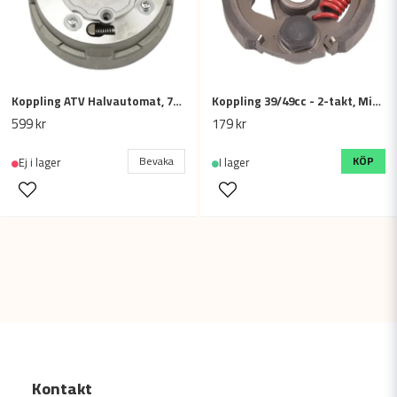
Koppling ATV Halvautomat, 70-125cc, 18T
Koppling 39/49cc - 2-takt, Minicross / ATV / Minimoto, utan kilspår
599 kr
179 kr
Bevaka
KÖP
Ej i lager
I lager
Kontakt