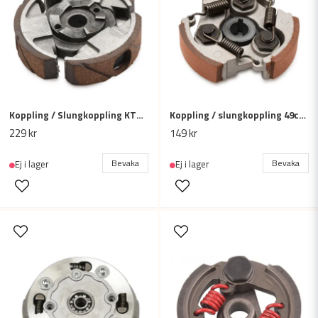
Koppling / Slungkoppling KTM 50 SR50 SX 50cc
Koppling / slungkoppling 49cc mini ATV / minicross (med kilspår)
229 kr
149 kr
Bevaka
Bevaka
Ej i lager
Ej i lager