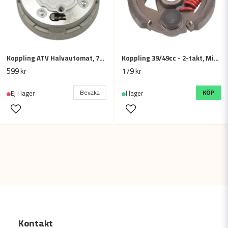
Koppling ATV Halvautomat, 70-125cc, 18T
Koppling 39/49cc - 2-takt, Minicross / ATV / Minimoto, utan kilspår
599 kr
179 kr
Bevaka
KÖP
Ej i lager
I lager
Kontakt