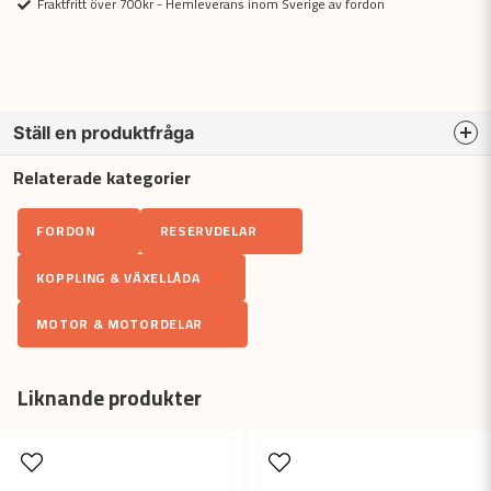
Fraktfritt över 700kr - Hemleverans inom Sverige av fordon
Ställ en produktfråga
Relaterade kategorier
question
Fråga oss något om denna produkten...
FORDON
RESERVDELAR
KOPPLING & VÄXELLÅDA
name
Namn
MOTOR & MOTORDELAR
email
Liknande produkter
Mejladress