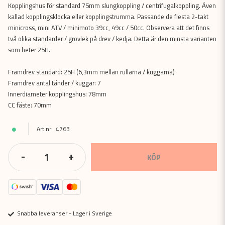
Kopplingshus för standard 75mm slungkoppling / centrifugalkoppling. Även
kallad kopplingsklocka eller kopplingstrumma. Passande de flesta 2-takt
minicross, mini ATV / minimoto 39cc, 49cc / 50cc. Observera att det finns
två olika standarder / grovlek på drev / kedja. Detta är den minsta varianten
som heter 25H.
Framdrev standard: 25H (6,3mm mellan rullarna / kuggarna)
Framdrev antal tänder / kuggar: 7
Innerdiameter kopplingshus: 78mm
CC fäste: 70mm
4763
-
+
KÖP
Snabba leveranser - Lager i Sverige