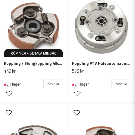
Ja, ni får publicera min fråga
KÖP MER - BETALA MINDRE
Skicka fråga
Koppling / Slungkoppling 49cc - 2-takt, ATV / mini Dirtbike / barncross
Koppling ATV Halvautomat motor, 70-125cc, 17T
149 kr
579 kr
Bevaka
Bevaka
Ej i lager
Ej i lager