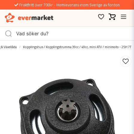
Fraktfritt över 700kr - Hemleverans inom Sverige av fordon
 & Växellåda
Kopplingshus / Kopplingstrumma 39cc / 49cc, mini ATV / minimoto - 25H 7T