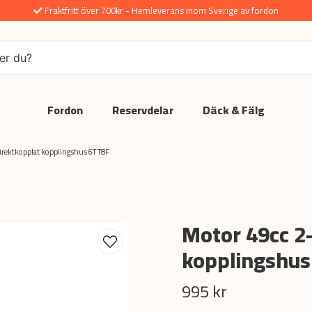
Fraktfritt över 700kr - Hemleverans inom Sverige av fordon
Fordon
Reservdelar
Däck & Fälg
irektkopplat kopplingshus 6T T8F
Motor 49cc 2-
kopplingshus
995 kr