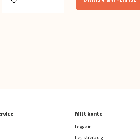
Namn
MOTOR & MOTORDELAR
Ja, ni får publicera min fr
rvice
Mitt konto
r
Logga in
Registrera dig