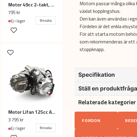
Motorn passar många olika 
Motor 49cc 2-takt, växlat kopplingshus, ATV / minicross
växlat kopplingshus.
795 kr
Den kan även användas i egn
Bevaka
Ej i lager
Fördelen är det enkla elsys
För att starta motorn behövs
som rekommenderas är ett 
stoppknapp.
Specifikation
Tekniska specifikationer
Ställ en produktfråg
Tekniska specifikationer
Relaterade kategorier
question
Fråga oss något om denna pr
Cylindervolym
Motor Lifan 125cc ATV 3+1 - Halvautomat
Växellåda
3 795 kr
FORDON
RESE
Bevaka
Ej i lager
name