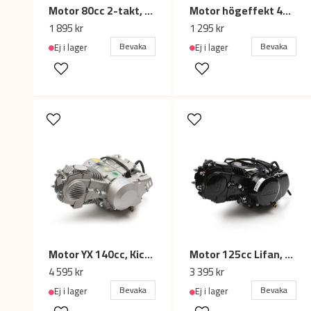
Motor 80cc 2-takt, cykel konverteringssats / motorkit
Motor högeffekt 49cc 2-takt minimoto / miniATV
1 895 kr
1 295 kr
Bevaka
Bevaka
Ej i lager
Ej i lager
Motor YX 140cc, Kickstart Cross / Dirtbike
Motor 125cc Lifan, 4 växl. kickstart
4 595 kr
3 395 kr
Bevaka
Bevaka
Ej i lager
Ej i lager