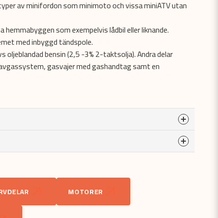
typer av minifordon som minimoto och vissa miniATV utan
a hemmabyggen som exempelvis lådbil eller liknande.
temet med inbyggd tändspole.
 oljeblandad bensin (2,5 -3% 2-taktsolja). Andra delar
avgassystem, gasvajer med gashandtag samt en
a
odukten...
RVDELAR
MOTORER
email