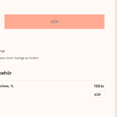
KÖP
rige
erans inom Sverige av fordon
behör
169 kr
olene, 1L
KÖP