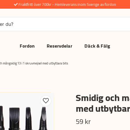
Fraktfritt över 700kr - Hemleverans inom Sverige av fordon
Fordon
Reservdelar
Däck & Fälg
ch mångsidig 13 i 1 skruvmejsel med utbytbara bits
Smidig och må
med utbytbar
59 kr