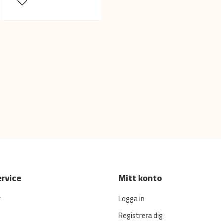
rvice
Mitt konto
r
Logga in
Registrera dig