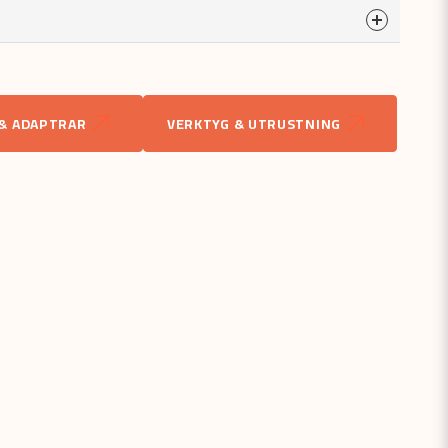
a
odukten...
 & ADAPTRAR
VERKTYG & UTRUSTNING
email
Mejladress
åga