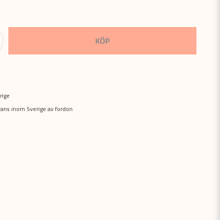
KÖP
rige
erans inom Sverige av fordon