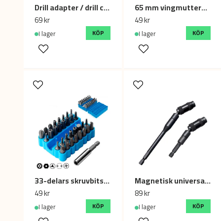
Drill adapter / drill chuck set (Hexagonal shank) 0.8-8mm Black
65 mm vingmutterbits – bits för snabb åtdragning av vingmuttrar och krokar
69 kr
49 kr
KÖP
KÖP
I lager
I lager
33-delars skruvbitsset med hållare
Magnetisk universal förlängning för bits, 2-pack (90mm + 145mm)
49 kr
89 kr
KÖP
KÖP
I lager
I lager