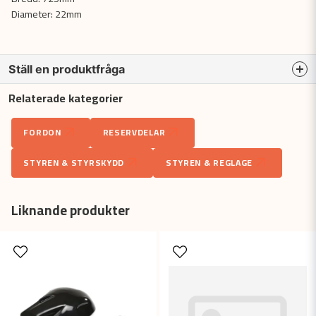
Diameter: 22mm
Ställ en produktfråga
Relaterade kategorier
question
Fråga oss något om denna produkten...
FORDON
RESERVDELAR
STYREN & STYRSKYDD
STYREN & REGLAGE
name
Namn
Liknande produkter
email
Mejladress
Ja, ni får publicera min fråga