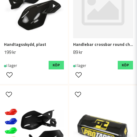
Handtagsskydd, plast
Handlebar crossbar round chest protector (METAL MULISHA)
Skicka fråga
199 kr
89 kr
KÖP
KÖP
I lager
I lager