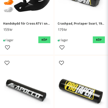
Handskydd för Cross ATV i snygg kolfiber-look | Flera färger
Crashpad, Protaper Svart, 19cm
159 kr
179 kr
KÖP
KÖP
I lager
I lager