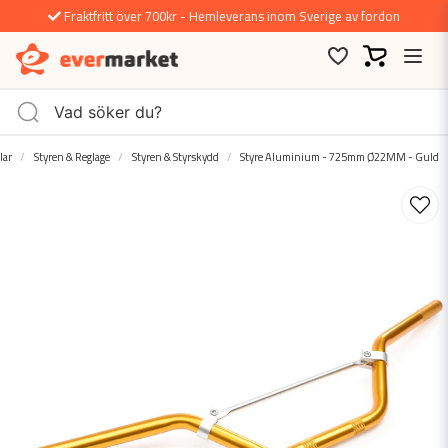
Fraktfritt över 700kr - Hemleverans inom Sverige av fordon
lar
Styren & Reglage
Styren & Styrskydd
Styre Aluminium - 725mm Ø22MM - Guld