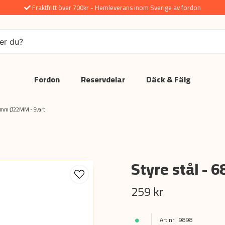
Fraktfritt över 700kr - Hemleverans inom Sverige av fordon
Fordon
Reservdelar
Däck & Fälg
685mm Ø22MM - Svart
Styre stål -
259 kr
9898