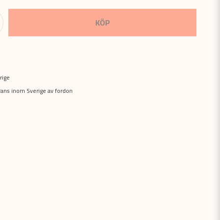
KÖP
rige
erans inom Sverige av fordon