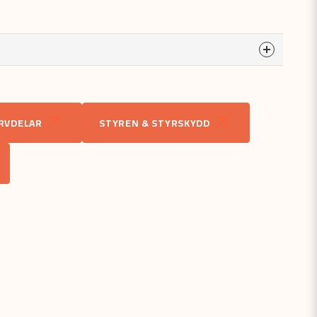
a
odukten...
RVDELAR
STYREN & STYRSKYDD
email
Mejladress
åga