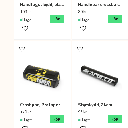
Handtagsskydd, plast
Handlebar crossbar round chest protector (METAL MULISHA)
199 kr
89 kr
KÖP
KÖP
I lager
I lager
Crashpad, Protaper Svart, 19cm
Styrskydd, 24cm
179 kr
95 kr
KÖP
KÖP
I lager
I lager