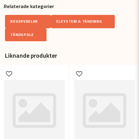
Relaterade kategorier
question
Fråga oss något om denna produkten...
RESERVDELAR
ELSYSTEM & TÄNDNING
TÄNDSPOLE
name
Namn
Liknande produkter
email
Mejladress
Ja, ni får publicera min fråga