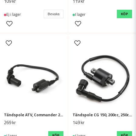
109 kr
119 kr
Bevaka
KÖP
Ej i lager
I lager
Tändspole ATV, Commander 200cc GY6
Tändspole CG 150, 200cc, 250cc ATV / Dirtbike
269 kr
149 kr
KÖP
KÖP
I lager
I lager