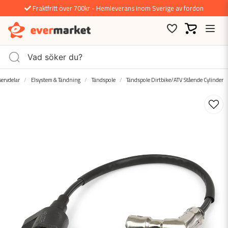
Fraktfritt över 700kr - Hemleverans inom Sverige av fordon
ervdelar
Elsystem & Tändning
Tändspole
Tändspole Dirtbike/ATV Stående Cylinder