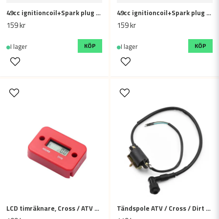
49cc ignitioncoil+Spark plug (Black)
49cc ignitioncoil+Spark plug (Red)
Skicka fråga
159 kr
159 kr
KÖP
KÖP
I lager
I lager
LCD timräknare, Cross / ATV motorcykel
Tändspole ATV / Cross / Dirt bike 50cc - 125cc- 190cc