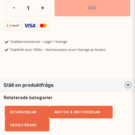
-
+
KÖP
Snabba leveranser - Lager i Sverige
Fraktfritt över 700kr - Hemleverans inom Sverige av fordon
Ställ en produktfråga
Relaterade kategorier
question
Fråga oss något om denna produkten...
RESERVDELAR
MOTOR & MOTORDELAR
VÄXELFÖRARE
name
Namn