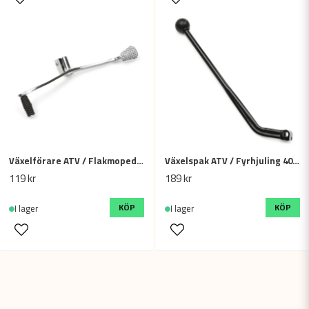
Växelförare ATV / Flakmoped, 250mm
Växelspak ATV / Fyrhjuling 400mm - Ø13mm 70cc 90cc 110cc
119 kr
189 kr
KÖP
KÖP
I lager
I lager