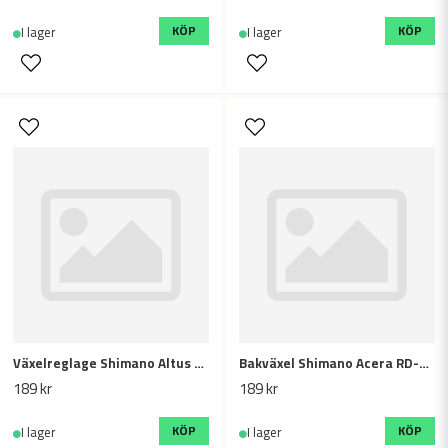
KÖP
KÖP
I lager
I lager
Växelreglage Shimano Altus Shifter SL-M315, 7 växlar
Bakväxel Shimano Acera RD-M310 - 7/8s (Short Cage)
189 kr
189 kr
KÖP
KÖP
I lager
I lager