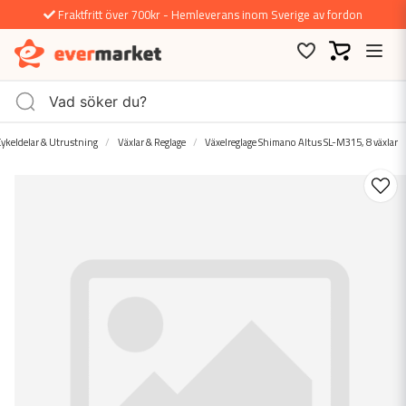
Fraktfritt över 700kr - Hemleverans inom Sverige av fordon
ykeldelar & Utrustning
Växlar & Reglage
Växelreglage Shimano Altus SL-M315, 8 växlar