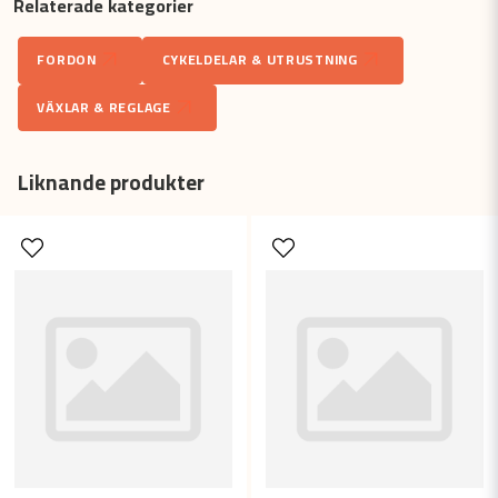
Relaterade kategorier
question
Fråga oss något om denna produkten...
FORDON
CYKELDELAR & UTRUSTNING
VÄXLAR & REGLAGE
name
Namn
Liknande produkter
email
Mejladress
Ja, ni får publicera min fråga