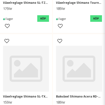
Växelreglage Shimano SL-TZ20-7R (höger)
Växelreglage Shimano Tourney SL-TZ500 (höger)
Skicka fråga
179 kr
189 kr
KÖP
KÖP
I lager
I lager
Växelreglage Shimano SL-TX30-6R (höger)
Bakväxel Shimano Acera RD-M360 - 7/8s
159 kr
189 kr