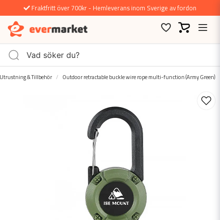
Fraktfritt över 700kr - Hemleverans inom Sverige av fordon
Utrustning & Tillbehör
Outdoor retractable buckle wire rope multi-function (Army Green)