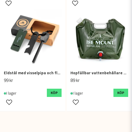
Eldstål med visselpipa och flerfunktionellt verktyg
Hopfällbar vattenbehållare 7.5L – Smidig för camping och friluftsliv
99 kr
89 kr
KÖP
KÖP
I lager
I lager