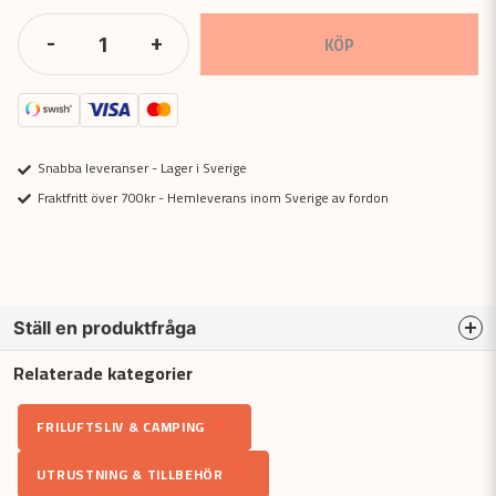
-
+
KÖP
Snabba leveranser - Lager i Sverige
Fraktfritt över 700kr - Hemleverans inom Sverige av fordon
Ställ en produktfråga
Relaterade kategorier
question
Fråga oss något om denna produkten...
FRILUFTSLIV & CAMPING
UTRUSTNING & TILLBEHÖR