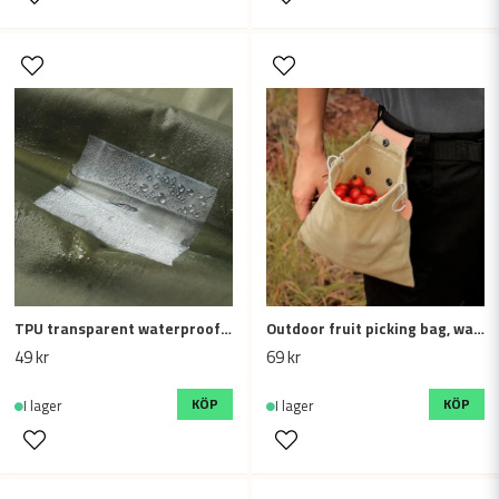
TPU transparent waterproof repair patch (10pcs)
Outdoor fruit picking bag, waist hanging tool belt bag (Khaki)
49 kr
69 kr
KÖP
KÖP
I lager
I lager