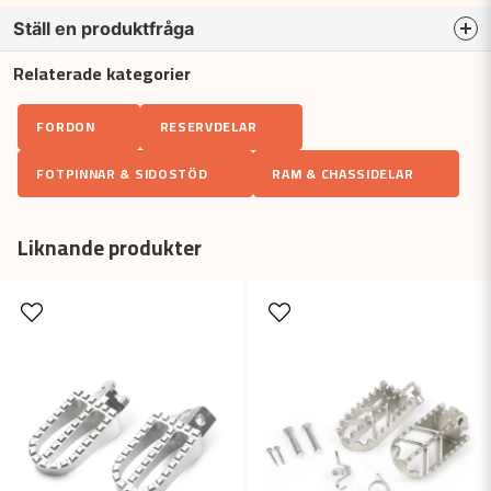
Ställ en produktfråga
Relaterade kategorier
question
Fråga oss något om denna produkten...
FORDON
RESERVDELAR
FOTPINNAR & SIDOSTÖD
RAM & CHASSIDELAR
name
Namn
Liknande produkter
email
Mejladress
Ja, ni får publicera min fråga