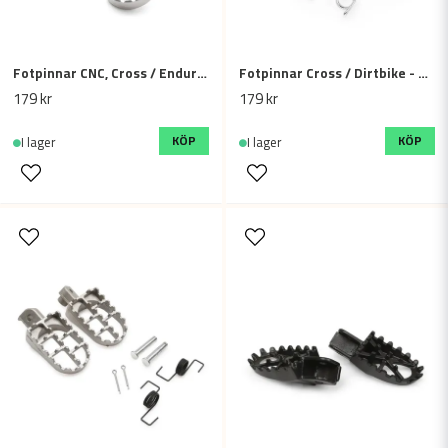
Fotpinnar CNC, Cross / Enduro - Silver
Fotpinnar Cross / Dirtbike - Rostfritt stål
Skicka fråga
179 kr
179 kr
KÖP
KÖP
I lager
I lager