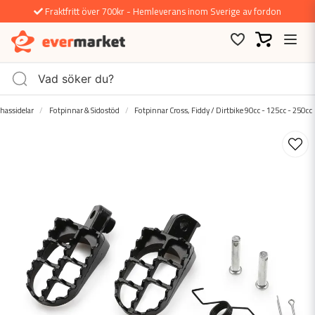
Fraktfritt över 700kr - Hemleverans inom Sverige av fordon
hassidelar
Fotpinnar & Sidostöd
Fotpinnar Cross, Fiddy / Dirtbike 90cc - 125cc - 250cc